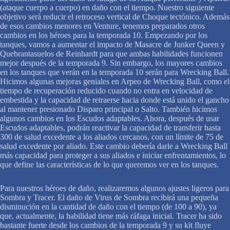
(ataque cuerpo a cuerpo) en daño con el tiempo. Nuestro siguiente
objetivo será reducir el retroceso vertical de Choque tectónico. Además
de esos cambios menores en Venture, tenemos preparados otros
cambios en los héroes para la temporada 10. Empezando por los
tanques, vamos a aumentar el impacto de Masacre de Junker Queen y
Quebrantasuelos de Reinhardt para que ambas habilidades funcionen
mejor después de la temporada 9. Sin embargo, los mayores cambios
en los tanques que verán en la temporada 10 serán para Wrecking Ball.
Hicimos algunas mejoras geniales en Arpeo de Wrecking Ball, como el
tiempo de recuperación reducido cuando no entra en velocidad de
embestida y la capacidad de retraerse hacia donde está unido el gancho
al mantener presionado Disparo principal o Salto. También hicimos
algunos cambios en los Escudos adaptables. Ahora, después de usar
Escudos adaptables, podrán reactivar la capacidad de transferir hasta
300 de salud excedente a los aliados cercanos, con un límite de 75 de
salud excedente por aliado. Este cambio debería darle a Wrecking Ball
más capacidad para proteger a sus aliados e iniciar enfrentamientos, lo
que define las características de lo que queremos ver en los tanques.
Para nuestros héroes de daño, realizaremos algunos ajustes ligeros para
Sombra y Tracer. El daño de Virus de Sombra recibirá una pequeña
disminución en la cantidad de daño con el tiempo (de 100 a 90), ya
que, actualmente, la habilidad tiene más ráfaga inicial. Tracer ha sido
bastante fuerte desde los cambios de la temporada 9 y su kit fluye