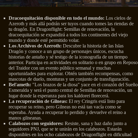
Dracoequitación disponible en todo el mundo:
Los cielos de
Azeroth y más allá podrán ser tuyos cuando tomes las riendas de
tu dragón. En Dragonflight: Semillas de renovación, la
dracoequitación se expandirá a todos los continentes del viejo
mundo y donde esté permitido volar.
Los Archivos de Azeroth:
Descubre la historia de las Islas
Dragón y conoce a un grupo de personajes únicos, escucha
historias de antaño y sé testigo de la iconografía de un tiempo
anterior. Participa en actividades en solitario o en grupo en Reposo
del Traidor con un evento público semanal y muchas
oportunidades para explorar. Obtén también recompensas, como
mascotas de duelo, monturas y un conjunto de transfiguración.
Bel'ameth:
"Los brazos de la diosa" yace en el corazón del Sueño
Esmeralda y será el punto central de Semillas de renovación, un
lugar donde la esperanza para los kaldorei florecerá.
La recuperación de Gilneas:
El rey Cringris está listo para
recuperar su reino, pero Gilneas no está tan vacía como se
esperaba. Ayuda a recuperar lo perdido y devuelve el reino a
manos gilneanas.
Calabozos con seguidores:
Resiste, sana y haz daño junto a
seguidores PNJ, que se te unirán en los calabozos. Estarán
disponibles en los ocho calabozos de Dragonflight en dificultad