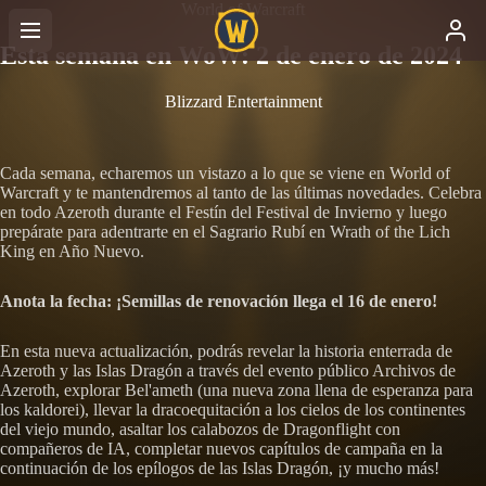
World of Warcraft
Esta semana en WoW: 2 de enero de 2024
Blizzard Entertainment
Cada semana, echaremos un vistazo a lo que se viene en World of
Warcraft y te mantendremos al tanto de las últimas novedades. Celebra
en todo Azeroth durante el Festín del Festival de Invierno y luego
prepárate para adentrarte en el Sagrario Rubí en Wrath of the Lich
King en Año Nuevo.
Anota la fecha: ¡Semillas de renovación llega el 16 de enero!
En esta nueva actualización, podrás revelar la historia enterrada de
Azeroth y las Islas Dragón a través del evento público Archivos de
Azeroth, explorar Bel'ameth (una nueva zona llena de esperanza para
los kaldorei), llevar la dracoequitación a los cielos de los continentes
del viejo mundo, asaltar los calabozos de Dragonflight con
compañeros de IA, completar nuevos capítulos de campaña en la
continuación de los epílogos de las Islas Dragón, ¡y mucho más!