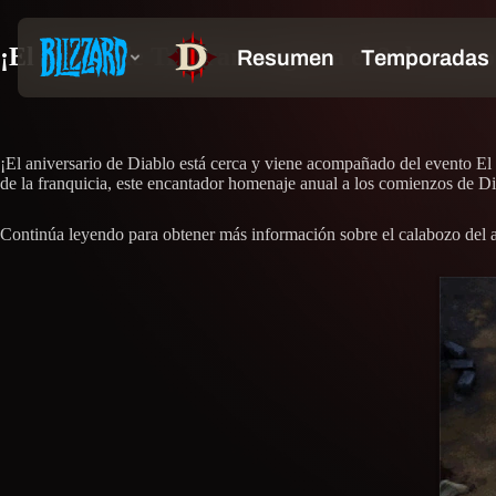
¡El Ocaso de Tristram regresa el 3 de enero
¡El aniversario de Diablo está cerca y viene acompañado del evento El 
de la franquicia, este encantador homenaje anual a los comienzos de Dia
Continúa leyendo para obtener más información sobre el calabozo del a