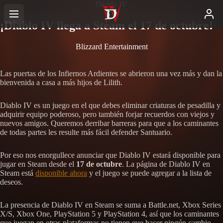
Diablo IV
¡Diablo IV llega a Steam el 17 de octubre!
Blizzard Entertainment
Las puertas de los Infiernos Ardientes se abrieron una vez más y dan la
bienvenida a casa a más hijos de Lilith.
Diablo IV es un juego en el que debes eliminar criaturas de pesadilla y
adquirir equipo poderoso, pero también forjar recuerdos con viejos y
nuevos amigos. Queremos derribar barreras para que a los caminantes
de todas partes les resulte más fácil defender Santuario.
Por eso nos enorgullece anunciar que Diablo IV estará disponible para
jugar en Steam desde el
17 de octubre
. La página de Diablo IV en
Steam está
disponible ahora
y el juego se puede agregar a la lista de
deseos.
La presencia de Diablo IV en Steam se suma a Battle.net, Xbox Series
X/S, Xbox One, PlayStation 5 y PlayStation 4, así que los caminantes
que juegan en otras plataformas no tienen que hacer ningún cambio.