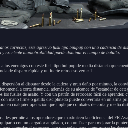
anos correctas, este agresivo fusil tipo bullpup con una cadencia de di
 y excelente maniobrabilidad puede dominar el campo de batalla.
 a tus enemigos con este fusil tipo bullpup de media distancia que cuen
cia de disparo rápida y un fuerte retroceso vertical.
a dispersión al disparar desde la cadera y gran daño por minuto, la conv
fenomenal a corta distancia, además de su alcance de "estándar de cate
s los fusiles de asalto. Y con un patrón de retroceso fácil de aprender, 
 con mano firme o gatillo disciplinado puede convertirla en un arma pri
ora en cualquier operación que implique combates de corta y media dist
ía les permite a los operadores que maximicen la eficiencia del FR Ava
quiparlo con un cargador ampliado, con un láser para mejorar la punter
 para controlar el retroceso, con una culata para contrarrestar las desve