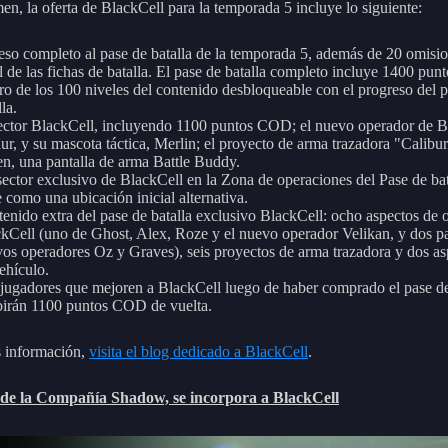
en, la oferta de BlackCell para la temporada 5 incluye lo siguiente:
so completo al pase de batalla de la temporada 5, además de 20 omisi
l de las fichas de batalla. El pase de batalla completo incluye 1400 p
ro de los 100 niveles del contenido desbloqueable con el progreso del 
lla.
ector BlackCell, incluyendo 1100 puntos COD; el nuevo operador de B
ur, y su mascota táctica, Merlin; el proyecto de arma trazadora "Calibur
, una pantalla de arma Battle Buddy.
ector exclusivo de BlackCell en la Zona de operaciones del Pase de bat
e como una ubicación inicial alternativa.
enido extra del pase de batalla exclusivo BlackCell: ocho aspectos de 
kCell (uno de Ghost, Alex, Roze y el nuevo operador Velikan, y dos pa
os operadores Oz y Graves), seis proyectos de arma trazadora y dos as
ehículo.
jugadores que mejoren a BlackCell luego de haber comprado el pase de
birán 1100 puntos COD de vuelta.
 información,
visita el blog dedicado a BlackCell
.
 de la Compañía Shadow, se incorpora a BlackCell