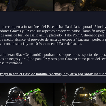
r de recompensa instantánea del Pase de batalla de la temporada 5 incluy
dores Graves y Oz con sus aspectos predeterminados. También otorgar
 de arma de fusil de asalto azul y plateado "Take Point", diseñado para
 a medio alcance, el proyecto de arma de escopeta "Lucena", perfecta 
a corta distancia y un 10 % extra en el Pase de batalla.
adquieran BlackCell también podrán desbloquear dos aspectos de oper
ivos en negro y oro (uno para Oz y otro para Graves) como parte del sec
sa instantánea.
regresa con el Pase de batalla. Además, hay otro operador incluid