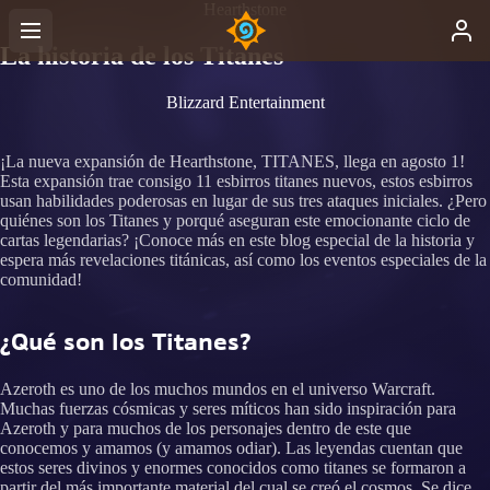
Hearthstone
La historia de los Titanes
Blizzard Entertainment
¡La nueva expansión de Hearthstone, TITANES, llega en agosto 1!
Esta expansión trae consigo 11 esbirros titanes nuevos, estos esbirros
usan habilidades poderosas en lugar de sus tres ataques iniciales. ¿Pero
quiénes son los Titanes y porqué aseguran este emocionante ciclo de
cartas legendarias? ¡Conoce más en este blog especial de la historia y
espera más revelaciones titánicas, así como los eventos especiales de la
comunidad!
¿Qué son los Titanes?
Azeroth es uno de los muchos mundos en el universo Warcraft.
Muchas fuerzas cósmicas y seres míticos han sido inspiración para
Azeroth y para muchos de los personajes dentro de este que
conocemos y amamos (y amamos odiar). Las leyendas cuentan que
estos seres divinos y enormes conocidos como titanes se formaron a
partir del más importante material del cual se creó el cosmos. Se dice