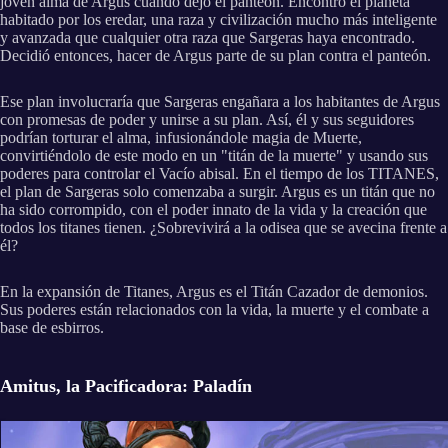
joven alma de Argus cuando dejó el panteón. Encontró el planeta
habitado por los eredar, una raza y civilización mucho más inteligente
y avanzada que cualquier otra raza que Sargeras haya encontrado.
Decidió entonces, hacer de Argus parte de su plan contra el panteón.
Ese plan involucraría que Sargeras engañara a los habitantes de Argus
con promesas de poder y unirse a su plan. Así, él y sus seguidores
podrían torturar el alma, infusionándole magia de Muerte,
convirtiéndolo de este modo en un "titán de la muerte" y usando sus
poderes para controlar el Vacío abisal. En el tiempo de los TITANES,
el plan de Sargeras solo comenzaba a surgir. Argus es un titán que no
ha sido corrompido, con el poder innato de la vida y la creación que
todos los titanes tienen. ¿Sobrevivirá a la odisea que se avecina frente a
él?
En la expansión de Titanes, Argus es el Titán Cazador de demonios.
Sus poderes están relacionados con la vida, la muerte y el combate a
base de esbirros.
Amitus, la Pacificadora: Paladín