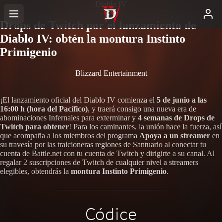
Diablo IV
Drops de Twitch por el lanzamiento de
Diablo IV: obtén la montura Instinto
Primigenio
Blizzard Entertainment
¡El lanzamiento oficial del Diablo IV comienza el
5 de junio a las
16:00 h (hora del Pacífico)
, y traerá consigo una nueva era de
abominaciones Infernales para exterminar y
4 semanas de Drops de
Twitch para obtener
! Para los caminantes, la unión hace la fuerza, así
que acompaña a los miembros del programa
Apoya a un streamer
en
su travesía por las traicioneras regiones de Santuario al conectar tu
cuenta de Battle.net con tu cuenta de Twitch y dirigirte a su canal. Al
regalar 2 suscripciones de Twitch de cualquier nivel a streamers
elegibles, obtendrás la
montura Instinto Primigenio
.
Códice