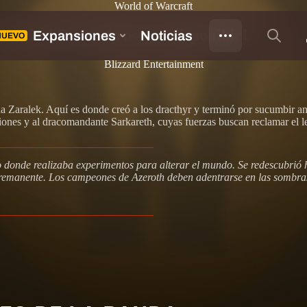
World of Warcraft
el Crisol Penumbroso ya disponible!
Blizzard Entertainment
rna Zaralek. Aquí es donde creó a los dracthyr y terminó por sucumbir an
iones y al dracomandante Sarkareth, cuyas fuerzas buscan reclamar el l
o donde realizaba experimentos para alterar el mundo. Se redescubrió 
 remanente. Los campeones de Azeroth deben adentrarse en las sombras