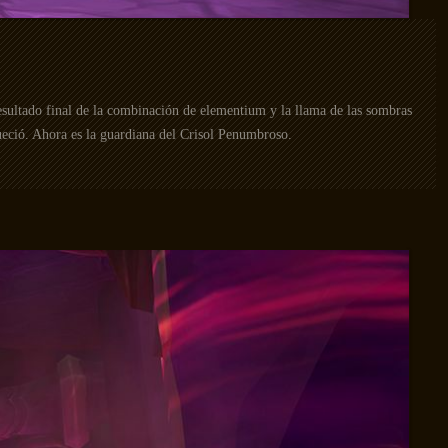
sultado final de la combinación de elementium y la llama de las sombras
ueció. Ahora es la guardiana del Crisol Penumbroso.