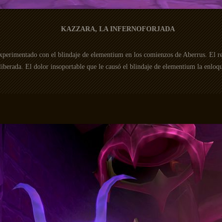
KAZZARA, LA INFERNOFORJADA
experimentado con el blindaje de elementium en los comienzos de Aberrus. El re
liberada. El dolor insoportable que le causó el blindaje de elementium la enloq