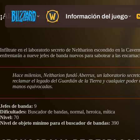
¡Ala 4 del buscador de bandas de Aberrus, 
Infíltrate en el laboratorio secreto de Neltharion escondido en la Cave
enfrentarán a nueve jefes de banda nuevos para sabotear a las encarnac
Hace milenios, Neltharion fundó Aberrus, un laboratorio secret
reclamar el legado del Guardián de la Tierra y cualquier poder
manos equivocadas.
Jefes de banda:
9
Dificultades:
Buscador de bandas, normal, heroica, mítica
Nivel:
70
Nivel de objeto mínimo para el buscador de bandas:
390