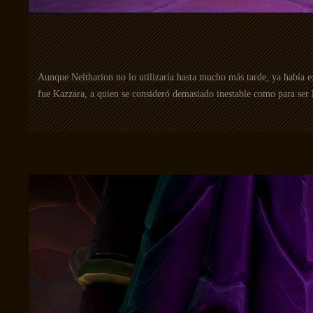
Aunque Neltharion no lo utilizaría hasta mucho más tarde, ya había 
fue Kazzara, a quien se consideró demasiado inestable como para ser 