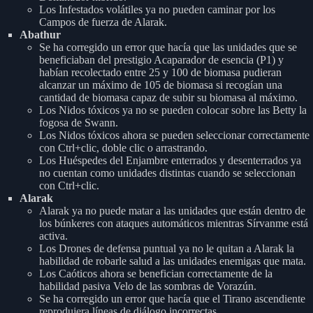
Los Infestados volátiles ya no pueden caminar por los
Campos de fuerza de Alarak.
Abathur
Se ha corregido un error que hacía que las unidades que se
beneficiaban del prestigio Acaparador de esencia (P1) y
habían recolectado entre 25 y 100 de biomasa pudieran
alcanzar un máximo de 105 de biomasa si recogían una
cantidad de biomasa capaz de subir su biomasa al máximo.
Los Nidos tóxicos ya no se pueden colocar sobre las Betty la
fogosa de Swann.
Los Nidos tóxicos ahora se pueden seleccionar correctamente
con Ctrl+clic, doble clic o arrastrando.
Los Huéspedes del Enjambre enterrados y desenterrados ya
no cuentan como unidades distintas cuando se seleccionan
con Ctrl+clic.
Alarak
Alarak ya no puede matar a las unidades que están dentro de
los búnkeres con ataques automáticos mientras Sírvanme está
activa.
Los Drones de defensa puntual ya no le quitan a Alarak la
habilidad de robarle salud a las unidades enemigas que mata.
Los Caóticos ahora se benefician correctamente de la
habilidad pasiva Velo de las sombras de Vorazún.
Se ha corregido un error que hacía que el Tirano ascendiente
reprodujera líneas de diálogo incorrectas.