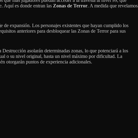
mos que más jugadores puedan acceder a la travesía al nivel 99, que
te. Aquí es donde entran las
Zonas de Terror
. A medida que revelamos
aje de expansión. Los personajes existentes que hayan cumplido los
quisitos anteriores para desbloquear las Zonas de Terror para sus
a Destrucción asolarán determinadas zonas, lo que potenciará a los
al o su nivel original, hasta un nivel máximo por dificultad. La
ién otorgarán puntos de experiencia adicionales.