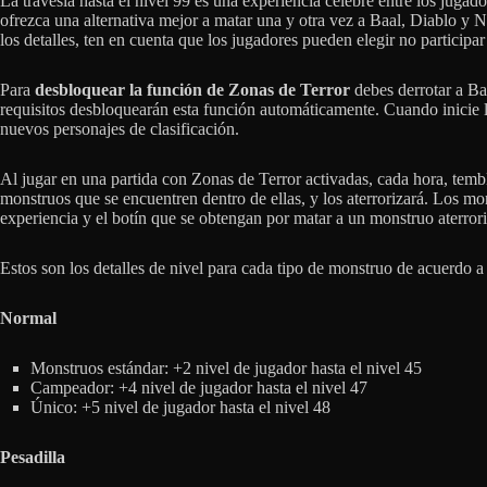
La travesía hasta el nivel 99 es una experiencia célebre entre los juga
ofrezca una alternativa mejor a matar una y otra vez a Baal, Diablo y N
los detalles, ten en cuenta que los jugadores pueden elegir no participar
Para
desbloquear la función de Zonas de Terror
debes derrotar a Ba
requisitos desbloquearán esta función automáticamente. Cuando inicie la
nuevos personajes de clasificación.
Al jugar en una partida con Zonas de Terror activadas, cada hora, temb
monstruos que se encuentren dentro de ellas, y los aterrorizará. Los mo
experiencia y el botín que se obtengan por matar a un monstruo aterror
Estos son los detalles de nivel para cada tipo de monstruo de acuerdo a l
Normal
Monstruos estándar: +2 nivel de jugador hasta el nivel 45
Campeador: +4 nivel de jugador hasta el nivel 47
Único: +5 nivel de jugador hasta el nivel 48
Pesadilla