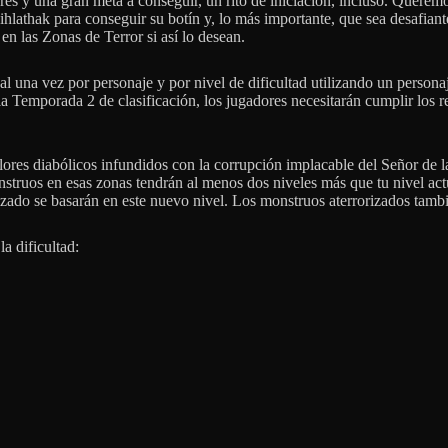
dores y una gran meta a conseguir, un rito de iniciación, incluso. Quere
ihlathak para conseguir su botín y, lo más importante, que sea desafian
 en las Zonas de Terror si así lo desean.
al una vez por personaje y por nivel de dificultad utilizando un person
 Temporada 2 de clasificación, los jugadores necesitarán cumplir los re
lores diabólicos infundidos con la corrupción implacable del Señor de l
nstruos en esas zonas tendrán al menos dos niveles más que tu nivel actu
izado se basarán en este nuevo nivel. Los monstruos aterrorizados tamb
a dificultad: