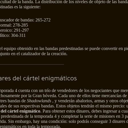
icultad de la banda. La distribución de los niveles de objeto de las band
tinadas es la siguiente:
uscador de bandas: 265-272
ormal: 278-285
eroico: 291-297
ítico: 304-311
l equipo obtenido en las bandas predestinadas se puede convertir en pi
junto en el catalizador de la creación.
ares del cártel enigmáticos
mporada 4 cuenta con un trío de vendedores de los negociantes que me
chosamente por la Gran bóveda. Cada uno de ellos tiene mercancías de
 tres bandas de
Shadowlands
, y venderán abalorios, armas y otros obje
ales de sus respectivas bandas. Estos objetos tendrán el mismo precio: 
 del cártel enigmático
. Para obtener estos dinares, debes ingresar a cua
predestinada de la temporada 4 y completar la serie de misiones en 3 p
ida. Sin embargo, hay una condición: solo podrás conseguir 3 dinares 
 enigmáticos en toda la temporada.