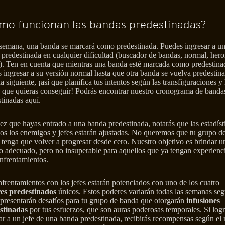
mo funcionan las bandas predestinadas?
semana, una banda se marcará como predestinada. Puedes ingresar a u
predestinada en cualquier dificultad (buscador de bandas, normal, hero
a). Ten en cuenta que mientras una banda esté marcada como predestina
 ingresar a su versión normal hasta que otra banda se vuelva predestina
 siguiente, ¡así que planifica tus intentos según las transfiguraciones y 
s que quieras conseguir! Podrás encontrar nuestro cronograma de banda
tinadas aquí.
z que hayas entrado a una banda predestinada, notarás que las estadíst
os los enemigos y jefes estarán ajustadas. No queremos que tu grupo d
tenga que volver a progresar desde cero. Nuestro objetivo es brindar u
o adecuado, pero no insuperable para aquellos que ya tengan experienc
nfrentamientos.
frentamientos con los jefes estarán potenciados con uno de los cuatro
es predestinados
únicos. Estos poderes variarán todas las semanas seg
 presentarán desafíos para tu grupo de banda que otorgarán
infusiones
stinadas
por tus esfuerzos, que son auras poderosas temporales. Si log
ar a un jefe de una banda predestinada, recibirás recompensas según el 