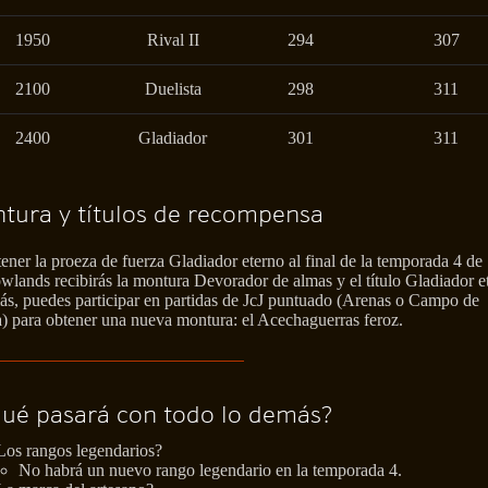
1950
Rival II
294
307
2100
Duelista
298
311
2400
Gladiador
301
311
tura y títulos de recompensa
ener la proeza de fuerza Gladiador eterno al final de la temporada 4 de
lands recibirás la montura Devorador de almas y el título Gladiador e
s, puedes participar en partidas de JcJ puntuado (Arenas o Campo de
a) para obtener una nueva montura: el Acechaguerras feroz.
qué pasará con todo lo demás?
Los rangos legendarios?
No habrá un nuevo rango legendario en la temporada 4.