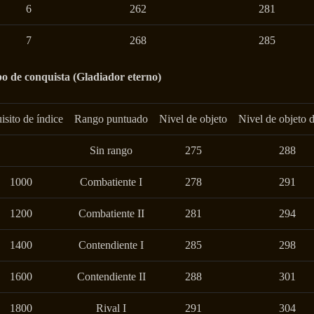
6
262
281
7
268
285
o de conquista (Gladiador eterno)
isito de índice
Rango puntuado
Nivel de objeto
Nivel de objeto d
Sin rango
275
288
1000
Combatiente I
278
291
1200
Combatiente II
281
294
1400
Contendiente I
285
298
1600
Contendiente II
288
301
1800
Rival I
291
304