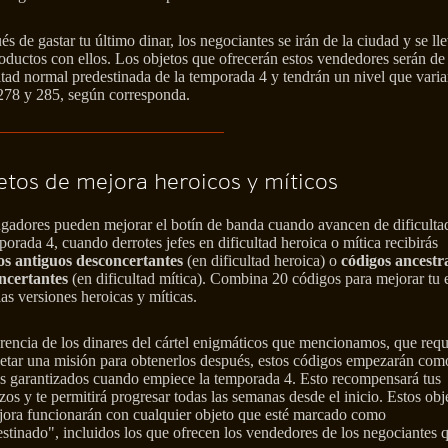
s de gastar tu último dinar, los negociantes se irán de la ciudad y se ll
oductos con ellos. Los objetos que ofrecerán estos vendedores serán de
ltad normal predestinada de la temporada 4 y tendrán un nivel que varia
 278 y 285, según corresponda.
etos de mejora heroicos y míticos
ugadores pueden mejorar el botín de banda cuando avancen de dificulta
porada 4, cuando derrotes jefes en dificultad heroica o mítica recibirás
os antiguos desconcertantes
(en dificultad heroica) o
códigos ancestr
ncertantes
(en dificultad mítica). Combina 20 códigos para mejorar tu
las versiones heroicas y míticas.
rencia de los dinares del cártel enigmáticos que mencionamos, que requ
etar una misión para obtenerlos después, estos códigos empezarán com
es garantizados cuando empiece la temporada 4. Esto recompensará tus
zos y te permitirá progresar todas las semanas desde el inicio. Estos obj
jora funcionarán con cualquier objeto que esté marcado como
stinado", incluidos los que ofrecen los vendedores de los negociantes 