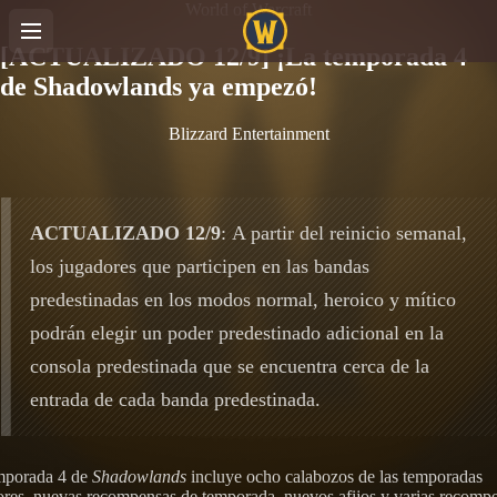
World of Warcraft
[ACTUALIZADO 12/9] ¡La temporada 4
de Shadowlands ya empezó!
Blizzard Entertainment
ACTUALIZADO 12/9
: A partir del reinicio semanal,
los jugadores que participen en las bandas
predestinadas en los modos normal, heroico y mítico
podrán elegir un poder predestinado adicional en la
consola predestinada que se encuentra cerca de la
entrada de cada banda predestinada.
mporada 4 de
Shadowlands
incluye ocho calabozos de las temporadas
iores, nuevas recompensas de temporada, nuevos afijos y varias recomp