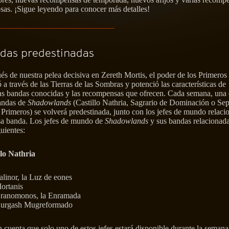
sas. ¡Sigue leyendo para conocer más detalles!
das predestinadas
s de nuestra pelea decisiva en Zereth Mortis, el poder de los Primeros
 a través de las Tierras de las Sombras y potenció las características de
as bandas conocidas y las recompensas que ofrecen. Cada semana, una 
bandas de
Shadowlands
(Castillo Nathria, Sagrario de Dominación o Se
 Primeros) se volverá predestinada, junto con los jefes de mundo relac
sa banda. Los jefes de mundo de
Shadowlands
y sus bandas relacionad
guientes:
llo Nathria
alinor, la Luz de eones
ortanis
ranomonos, la Enramada
urgash Mugreformado
 cuenta que solo uno de estos jefes estará disponible durante la semana