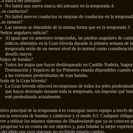
La marca del artesano?
No habrá una nueva marca del artesano en la temporada 4.
Los conductos?
No habrá nuevos conductos ni mejoras de conductos en la temporad
Las ranuras?
Las ranuras se obtendrán de la misma forma que en la temporada 3.
Piedras angulares míticas?
Al igual que en anteriores temporadas, las piedras angulares de cala
míticos obtenidas en la Gran bóveda durante la primera semana de l
temporada serán de un menor nivel de lo normal como consideración
desafío mayor.
Atajos de bandas?
Todos los atajos que hayas desbloqueado en Castillo Nathria, Sagrar
Dominación y Sepulcro de los Primeros estarán disponibles cuando 
a las versiones predestinadas de esas bandas.
Botín de la Gran bóveda?
La Gran bóveda ofrecerá recompensas de todos los jefes predestina
que hayas derrotado durante toda la temporada, sin importar qué ba
esté predestinada actualmente.
etivo principal de la temporada 4 es conseguir nuevo equipo a través d
iencia renovada de bandas y calabozos y el modo JcJ. Cualquier obliga
ver a utilizar los mismos sistemas de
Shadowlands
que ya se conocen p
 progresar va en contra de ese objetivo y, para brindar la mejor experien
 decidido que esos sistemas no recibirán ningún cambio.