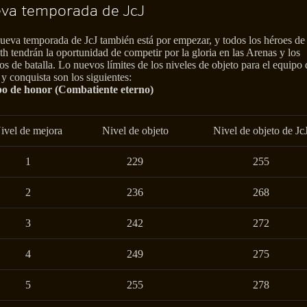
va temporada de JcJ
ueva temporada de JcJ también está por empezar, y todos los héroes de
h tendrán la oportunidad de competir por la gloria en las Arenas y los
 de batalla. Lo nuevos límites de los niveles de objeto para el equipo 
y conquista son los siguientes:
o de honor (Combatiente eterno)
ivel de mejora
Nivel de objeto
Nivel de objeto de Jc
1
229
255
2
236
268
3
242
272
4
249
275
5
255
278