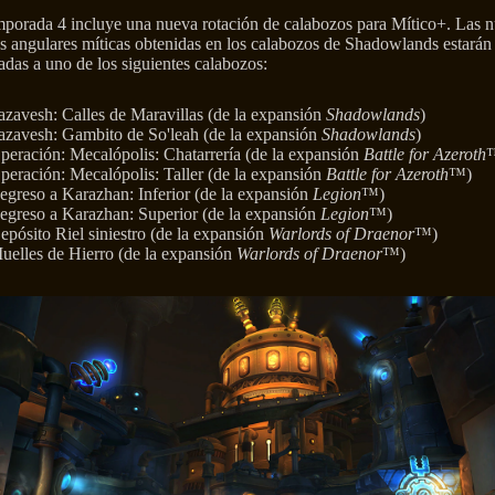
mporada 4 incluye una nueva rotación de calabozos para Mítico+. Las 
s angulares míticas obtenidas en los calabozos de Shadowlands estarán
adas a uno de los siguientes calabozos:
azavesh: Calles de Maravillas (de la expansión
Shadowlands
)
azavesh: Gambito de So'leah (de la expansión
Shadowlands
)
peración: Mecalópolis: Chatarrería (de la expansión
Battle for Azeroth
peración: Mecalópolis: Taller (de la expansión
Battle for Azeroth
™)
egreso a Karazhan: Inferior (de la expansión
Legion
™)
egreso a Karazhan: Superior (de la expansión
Legion
™)
epósito Riel siniestro (de la expansión
Warlords of Draenor
™)
uelles de Hierro (de la expansión
Warlords of Draenor
™)