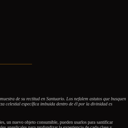
a muestra de su rectitud en Santuario. Los nefalem astutos que busquen
 celestial específica imbuida dentro de él por la divinidad es
es, un nuevo objeto consumible, pueden usarlos para santificar
les angelicales para profundizar la experiencia de cada clase y