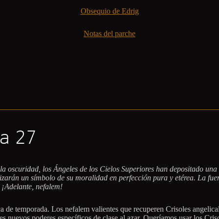
Obsequio de Edrig
Notas del parche
a 27
y la oscuridad, los Ángeles de los Cielos Superiores han depositado un
zarán un símbolo de su moralidad en perfección pura y etérea. La fuerza
 ¡Adelante, nefalem!
 de temporada. Los nefalem valientes que recuperen Crisoles angelical
es nuevos poderes específicos de clase al azar. Queríamos usar los Criso