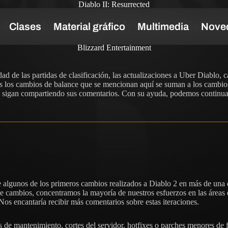
Diablo II: Resurrected
d | Prueba de partidas de clasificación | Ah
Blizzard Entertainment
ad de las partidas de clasificación, las actualizaciones a Uber Diablo,
odos los cambios de balance que se mencionan aquí se suman a los cambi
 sigan compartiendo sus comentarios. Con su ayuda, podemos continuar e
e algunos de los primeros cambios realizados a Diablo 2 en más de una 
 de cambios, concentramos la mayoría de nuestros esfuerzos en las áreas
Nos encantaría recibir más comentarios sobre estas iteraciones.
 de mantenimiento, cortes del servidor, hotfixes o parches menores de