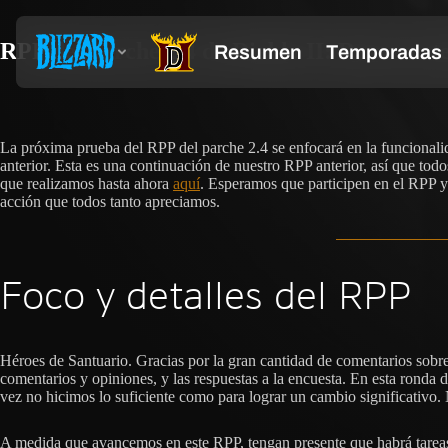
RPP del parche 2.4 de Diablo II: Resurrecte
La próxima prueba del RPP del parche 2.4 se enfocará en la funcionalid
anterior. Esta es una continuación de nuestro RPP anterior, así que t
que realizamos hasta ahora
aquí
. Esperamos que participen en el RPP y
acción que todos tanto apreciamos.
Foco y detalles del RPP
Héroes de Santuario. Gracias por la gran cantidad de comentarios sobr
comentarios y opiniones, y las respuestas a la encuesta. En esta ronda
vez no hicimos lo suficiente como para lograr un cambio significativo. 
A medida que avancemos en este RPP, tengan presente que habrá tareas