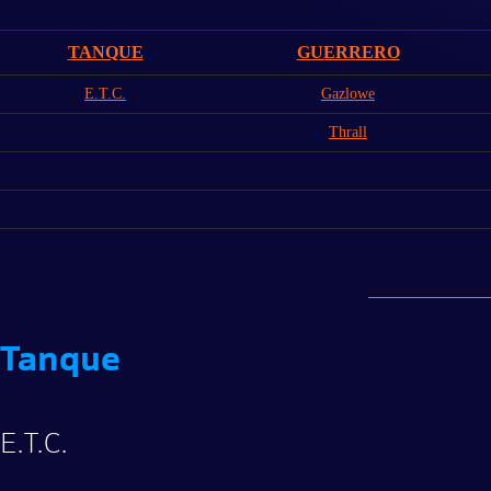
TANQUE
GUERRERO
E.T.C.
Gazlowe
Thrall
Tanque
E.T.C.