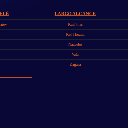
ELÉ
LARGO ALCANCE
aiev
Kael'thas
Kel'Thuzad
Nazeebo
Vala
Zagara