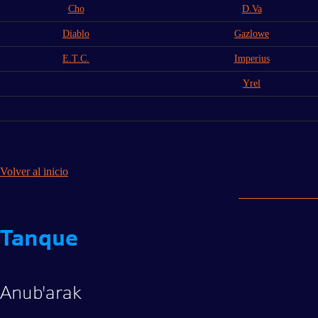
Cho
D.Va
Diablo
Gazlowe
E.T.C.
Imperius
Yrel
Volver al inicio
Tanque
Anub'arak