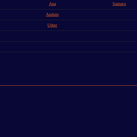
Ana
Samuro
Anduin
Uther