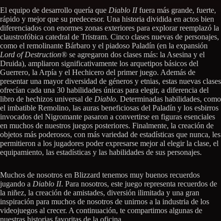
El equipo de desarrollo quería que
Diablo II
fuera más grande, fuerte,
rápido y mejor que su predecesor. Una historia dividida en actos bien
diferenciados con enormes zonas exteriores para explorar reemplazó la
claustrofóbica catedral de Tristram. Cinco clases nuevas de personajes,
como el remolinante Bárbaro y el piadoso Paladín (en la expansión
Lord of Destruction®
se agregaron dos clases más: la Asesina y el
Druida), ampliaron significativamente los arquetipos básicos del
Guerrero, la Arpía y el Hechicero del primer juego. Además de
presentar una mayor diversidad de géneros y etnias, estas nuevas clases
ofrecían cada una 30 habilidades únicas para elegir, a diferencia del
libro de hechizos universal de
Diablo
. Determinadas habilidades, como
el imbatible Remolino, las auras beneficiosas del Paladín y los esbirros
invocados del Nigromante pasaron a convertirse en figuras esenciales
en muchos de nuestros juegos posteriores. Finalmente, la creación de
objetos más poderosos, con más variedad de estadísticas que nunca, les
permitieron a los jugadores poder expresarse mejor al elegir la clase, el
equipamiento, las estadísticas y las habilidades de sus personajes.
Muchos de nosotros en Blizzard tenemos muy buenos recuerdos
jugando a
Diablo II
. Para nosotros, este juego representa recuerdos de
la niñez, la creación de amistades, diversión ilimitada y una gran
inspiración para muchos de nosotros de unirnos a la industria de los
videojuegos al crecer. A continuación, te compartimos algunas de
nuestras historias favoritas de la oficina.