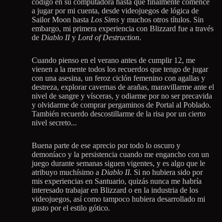
código en su computadora hasta que finalmente comencé
a jugar por mi cuenta, desde videojuegos de lógica de
Sailor Moon hasta
Los Sims
y muchos otros títulos. Sin
embargo, mi primera experiencia con Blizzard fue a través
de
Diablo II
y
Lord of Destruction
.
Cuando pienso en el verano antes de cumplir 12, me
vienen a la mente todos los recuerdos que tengo de jugar
con una asesina, un feroz ciclón femenino con agallas y
destreza, explorar cavernas de arañas, maravillarme ante el
nivel de sangre y vísceras, y odiarme por no ser precavida
y olvidarme de comprar pergaminos de Portal al Poblado.
También recuerdo descostillarme de la risa por un cierto
nivel secreto...
Buena parte de ese aprecio por todo lo oscuro y
demoníaco y la persistencia cuando me engancho con un
juego durante semanas siguen vigentes, y es algo que le
atribuyo muchísimo a
Diablo II
. Si no hubiera sido por
mis experiencias en Santuario, quizás nunca me habría
interesado trabajar en Blizzard o en la industria de los
videojuegos, así como tampoco hubiera desarrollado mi
gusto por el estilo gótico.