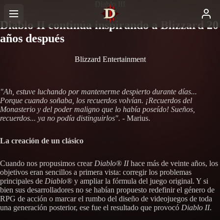
Diablo III
Diablo II continúa inspirando a Blizzard 20
años después
Blizzard Entertainment
"Ah, estuve luchando por mantenerme despierto durante días...
Porque cuando soñaba, los recuerdos volvían. ¡Recuerdos del
Monasterio y del poder maligno que lo había poseído! Sueños,
recuerdos... ya no podía distinguirlos".
- Marius.
La creación de un clásico
Cuando nos propusimos crear
Diablo® II
hace más de veinte años, los
objetivos eran sencillos a primera vista: corregir los problemas
principales de
Diablo®
y ampliar la fórmula del juego original. Y si
bien sus desarrolladores no se habían propuesto redefinir el género de
RPG de acción o marcar el rumbo del diseño de videojuegos de toda
una generación posterior, ese fue el resultado que provocó
Diablo II
.