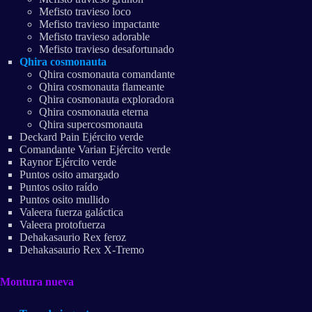
Mefisto travieso loco
Mefisto travieso impactante
Mefisto travieso adorable
Mefisto travieso desafortunado
Qhira cosmonauta
Qhira cosmonauta comandante
Qhira cosmonauta flameante
Qhira cosmonauta exploradora
Qhira cosmonauta eterna
Qhira supercosmonauta
Deckard Pain Ejército verde
Comandante Varian Ejército verde
Raynor Ejército verde
Puntos osito amargado
Puntos osito raído
Puntos osito mullido
Valeera fuerza galáctica
Valeera protofuerza
Dehakasaurio Rex feroz
Dehakasaurio Rex X-Tremo
Montura nueva