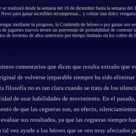
e se realizará desde la semana del 16 de diciembre hasta la semana del
l Nexo para ganar increíbles recompensas... y cobrar una dulce venganz
tengas mediante tu progreso, la Contienda de héroes o por gastar oro se
n de juguetes nuevos tienen un porcentaje de probabilidad de contener 
s de invierno de años anteriores por tiempo limitado en los cofres de b
imos comentarios que dicen que resulta extraño que vo
 original de volverse imparable siempre ha sido elimina
a filosofía no es tan clara cuando se trata de los silen
cidad de usar habilidades de movimiento. En el pasado,
nto de que las cegueras son, en efecto, silenciamiento
evaluar sus resultados, ya que las cegueras siempre ha
n tal vez ayude a los héroes que se ven muy afectados po