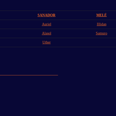
SANADOR
MELÉ
Auriel
Illidan
Alasol
Samuro
Uther