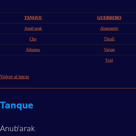
TANQUE
GUERRERO
Anub'arak
Alamuerte
Cho
Thrall
Johanna
Varian
Yrel
Volver al inicio
Tanque
Anub'arak