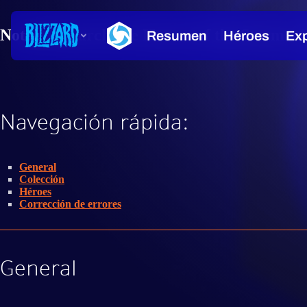
Notas del parche de Heroes of the Storm - 
Navegación rápida:
General
Colección
Héroes
Corrección de errores
General