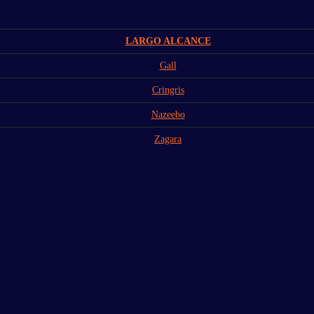
LARGO ALCANCE
Gall
Cringris
Nazeebo
Zagara