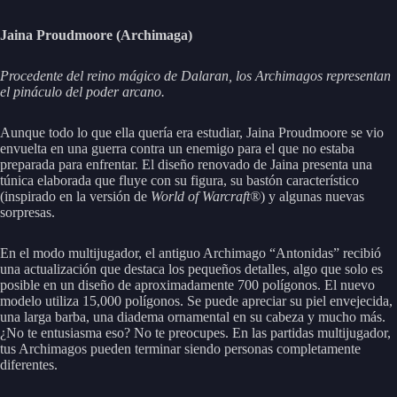
Jaina Proudmoore (Archimaga)
Procedente del reino mágico de Dalaran, los Archimagos representan
el pináculo del poder arcano.
Aunque todo lo que ella quería era estudiar, Jaina Proudmoore se vio
envuelta en una guerra contra un enemigo para el que no estaba
preparada para enfrentar. El diseño renovado de Jaina presenta una
túnica elaborada que fluye con su figura, su bastón característico
(inspirado en la versión de
World of Warcraft®
) y algunas nuevas
sorpresas.
En el modo multijugador, el antiguo Archimago “Antonidas” recibió
una actualización que destaca los pequeños detalles, algo que solo es
posible en un diseño de aproximadamente 700 polígonos. El nuevo
modelo utiliza 15,000 polígonos. Se puede apreciar su piel envejecida,
una larga barba, una diadema ornamental en su cabeza y mucho más.
¿No te entusiasma eso? No te preocupes. En las partidas multijugador,
tus Archimagos pueden terminar siendo personas completamente
diferentes.