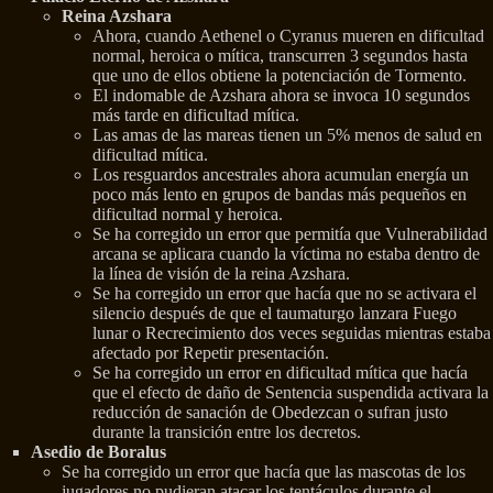
Reina Azshara
Ahora, cuando Aethenel o Cyranus mueren en dificultad
normal, heroica o mítica, transcurren 3 segundos hasta
que uno de ellos obtiene la potenciación de Tormento.
El indomable de Azshara ahora se invoca 10 segundos
más tarde en dificultad mítica.
Las amas de las mareas tienen un 5% menos de salud en
dificultad mítica.
Los resguardos ancestrales ahora acumulan energía un
poco más lento en grupos de bandas más pequeños en
dificultad normal y heroica.
Se ha corregido un error que permitía que Vulnerabilidad
arcana se aplicara cuando la víctima no estaba dentro de
la línea de visión de la reina Azshara.
Se ha corregido un error que hacía que no se activara el
silencio después de que el taumaturgo lanzara Fuego
lunar o Recrecimiento dos veces seguidas mientras estaba
afectado por Repetir presentación.
Se ha corregido un error en dificultad mítica que hacía
que el efecto de daño de Sentencia suspendida activara la
reducción de sanación de Obedezcan o sufran justo
durante la transición entre los decretos.
Asedio de Boralus
Se ha corregido un error que hacía que las mascotas de los
jugadores no pudieran atacar los tentáculos durante el