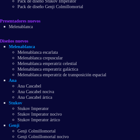
Pack de diseño Stukov Imperator
Pack de diseño Genji Colmillomortal
Presentadores nuevos
Melenablanca
Diseños nuevos
Melenablanca
Melenablanca escarlata
Melenablanca crepuscular
Melenablanca emperatriz celestial
Melenablanca emperatriz galáctica
Melenablanca emperatriz de transposición espacial
Ana
Ana Cascabel
Ana Cascabel nociva
Ana Cascabel ártica
Stukov
Stukov Imperator
Stukov Imperator nocivo
Stukov Imperator ártico
Genji
Genji Colmillomortal
Genji Colmillomortal nocivo