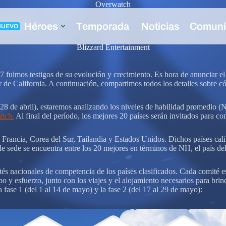
Overwatch
 2018
Blizzard Entertainment
fuimos testigos de su evolución y crecimiento. Es hora de anunciar el r
de California. A continuación, compartimos todos los detalles sobre có
28 de abril), estaremos analizando los niveles de habilidad promedio (
atch.
Al final del período, los mejores 20 países serán invitados para 
n Francia, Corea del Sur, Tailandia y Estados Unidos. Dichos países cal
 de sede se encuentra entre los 20 mejores en términos de NH, el país de
 nacionales de competencia de los países clasificados. Cada comité est
 esfuerzo, junto con los viajes y el alojamiento necesarios para brinda
a fase 1 (del 1 al 14 de mayo) y la fase 2 (del 17 al 29 de mayo):