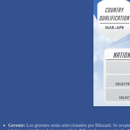
Gerente:
Los gerentes serán seleccionados por Blizzard. Se aceptar