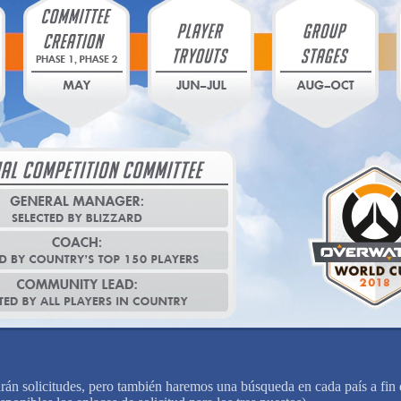
án solicitudes, pero también haremos una búsqueda en cada país a fin d