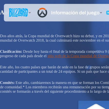
Anunciando la Copa mundial de Overwatch
Dos años atrás, la Copa mundial de Overwatch hizo su debut, y en 2017 
mundial de Overwatch 2018, la cual culminará este noviembre en el sur 
Clasificación:
Desde hoy hasta el final de la temporada competitiva 9 (
progreso de cada país desde el
sitio web de la Copa mundial de Overw
Este año, los cuatro países que harán de sede en la fase de grupos será
cantidad de participantes a un total de 24 equipos. Si un país que hace
Comités:
Este año, cambiaremos la manera en que se forman los Comités
de comunidad.* Los miembros recibirán una remuneración por su tiempo y
comités se formarán a través del siguiente procedimiento a lo largo de l