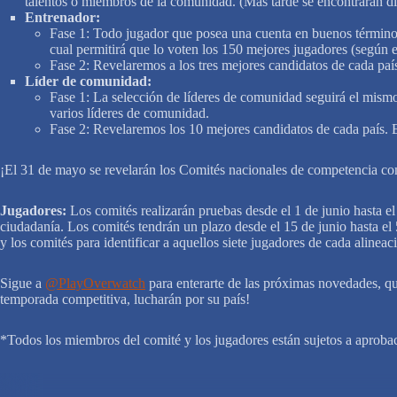
talentos o miembros de la comunidad. (Más tarde se encontrarán disp
Entrenador:
Fase 1: Todo jugador que posea una cuenta en buenos términos 
cual permitirá que lo voten los 150 mejores jugadores (según e
Fase 2: Revelaremos a los tres mejores candidatos de cada paí
Líder de comunidad:
Fase 1: La selección de líderes de comunidad seguirá el mismo
varios líderes de comunidad.
Fase 2: Revelaremos los 10 mejores candidatos de cada país. En
¡El 31 de mayo se revelarán los Comités nacionales de competencia co
Jugadores:
Los comités realizarán pruebas desde el 1 de junio hasta e
ciudadanía. Los comités tendrán un plazo desde el 15 de junio hasta el 5
y los comités para identificar a aquellos siete jugadores de cada alinea
Sigue a
@PlayOverwatch
para enterarte de las próximas novedades, que
temporada competitiva, lucharán por su país!
*Todos los miembros del comité y los jugadores están sujetos a aproba