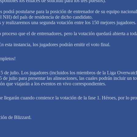
onibles los enlaces de solicitud para los tres puestos).
podrá postularse para la posición de entrenador de su equipo nacional.
l NH) del país de residencia de dicho candidato.
s y realizaremos una segunda votación entre los 150 mejores jugadores.
 proceso que el de entrenadores, pero la votación quedará abierta a to
 esta instancia, los jugadores podrán emitir el voto final.
mpletos!
l 5 de julio. Los jugadores (incluidos los miembros de la Liga Overwatc
 de julio para presentar las alineaciones, las cuales podrán incluir un 
ción que viajarán a los eventos en vivo correspondientes.
 llegarán cuando comience la votación de la fase 1. Héroes, por lo pront
ción de Blizzard.