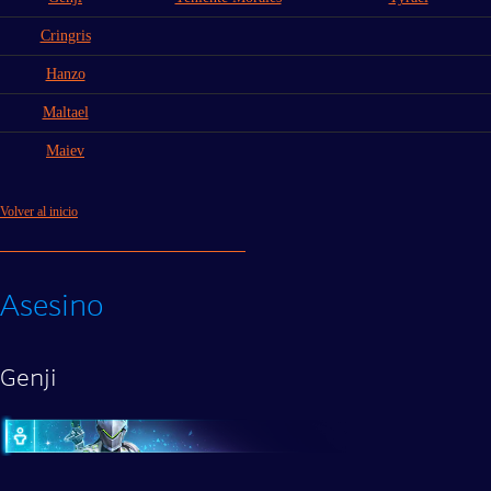
Cringris
Hanzo
Maltael
Maiev
Volver al inicio
Asesino
Genji