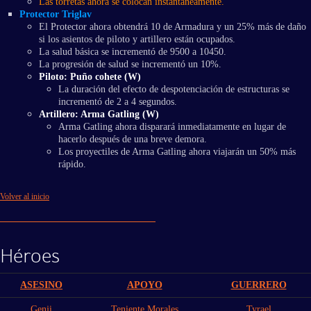
Las torretas ahora se colocan instantáneamente.
Protector Triglav
El Protector ahora obtendrá 10 de Armadura y un 25% más de daño
si los asientos de piloto y artillero están ocupados.
La salud básica se incrementó de 9500 a 10450.
La progresión de salud se incrementó un 10%.
Piloto: Puño cohete (W)
La duración del efecto de despotenciación de estructuras se
incrementó de 2 a 4 segundos.
Artillero: Arma Gatling (W)
Arma Gatling ahora disparará inmediatamente en lugar de
hacerlo después de una breve demora.
Los proyectiles de Arma Gatling ahora viajarán un 50% más
rápido.
Volver al inicio
Héroes
ASESINO
APOYO
GUERRERO
Genji
Teniente Morales
Tyrael