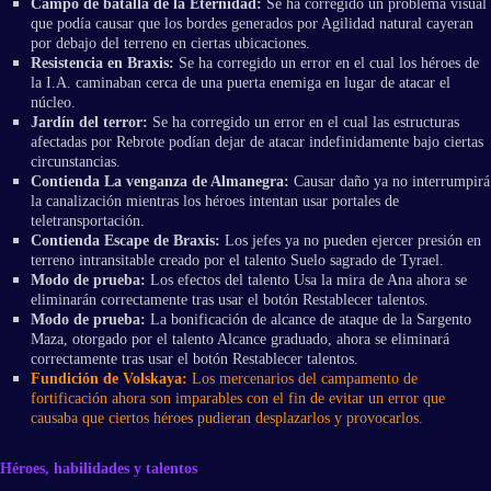
Campo de batalla de la Eternidad:
Se ha corregido un problema visual
que podía causar que los bordes generados por Agilidad natural cayeran
por debajo del terreno en ciertas ubicaciones.
Resistencia en Braxis:
Se ha corregido un error en el cual los héroes de
la I.A. caminaban cerca de una puerta enemiga en lugar de atacar el
núcleo.
Jardín del terror:
Se ha corregido un error en el cual las estructuras
afectadas por Rebrote podían dejar de atacar indefinidamente bajo ciertas
circunstancias.
Contienda La venganza de Almanegra:
Causar daño ya no interrumpirá
la canalización mientras los héroes intentan usar portales de
teletransportación.
Contienda Escape de Braxis:
Los jefes ya no pueden ejercer presión en
terreno intransitable creado por el talento Suelo sagrado de Tyrael.
Modo de prueba:
Los efectos del talento Usa la mira de Ana ahora se
eliminarán correctamente tras usar el botón Restablecer talentos.
Modo de prueba:
La bonificación de alcance de ataque de la Sargento
Maza, otorgado por el talento Alcance graduado, ahora se eliminará
correctamente tras usar el botón Restablecer talentos.
Fundición de Volskaya:
Los mercenarios del campamento de
fortificación ahora son imparables con el fin de evitar un error que
causaba que ciertos héroes pudieran desplazarlos y provocarlos.
Héroes, habilidades y talentos