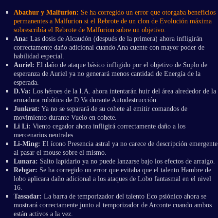
Abathur y Malfurion:
Se ha corregido un error que otorgaba beneficios
permanentes a Malfurion si el Rebrote de un clon de Evolución máxima
sobrescribía el Rebrote de Malfurion sobre un objetivo.
Ana:
Las dosis de Alcaudón (después de la primera) ahora infligirán
correctamente daño adicional cuando Ana cuente con mayor poder de
habilidad especial.
Auriel:
El daño de ataque básico infligido por el objetivo de Soplo de
esperanza de Auriel ya no generará menos cantidad de Energía de la
esperada.
D.Va:
Los héroes de la I.A. ahora intentarán huir del área alrededor de la
armadura robótica de D.Va durante Autodestrucción.
Junkrat:
Ya no se separará de su cohete al emitir comandos de
movimiento durante Vuelo en cohete.
Li Li:
Viento cegador ahora infligirá correctamente daño a los
mercenarios neutrales.
Li-Ming:
El ícono Presencia astral ya no carece de descripción emergente
al pasar el mouse sobre el mismo.
Lunara:
Salto lapidario ya no puede lanzarse bajo los efectos de arraigo.
Rehgar:
Se ha corregido un error que evitaba que el talento Hambre de
lobo aplicara daño adicional a los ataques de Lobo fantasmal en el nivel
16.
Tassadar:
La barra de temporizador del talento Eco psiónico ahora se
mostrará correctamente junto al temporizador de Arconte cuando ambos
están activos a la vez.