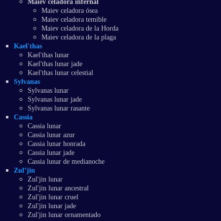
Maiev celadora infernal
Maiev celadora ósea
Maiev celadora temible
Maiev celadora de la Horda
Maiev celadora de la plaga
Kael'thas
Kael'thas lunar
Kael'thas lunar jade
Kael'thas lunar celestial
Sylvanas
Sylvanas lunar
Sylvanas lunar jade
Sylvanas lunar rasante
Cassia
Cassia lunar
Cassia lunar azur
Cassia lunar honrada
Cassia lunar jade
Cassia lunar de medianoche
Zul’jin
Zul'jin lunar
Zul'jin lunar ancestral
Zul'jin lunar cruel
Zul'jin lunar jade
Zul'jin lunar ornamentado