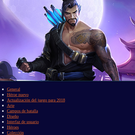
General
Héroe nuevo
Actualización del juego para 2018
Arte
Campos de batalla
Diseño
Interfaz de usuario
Héroes
Colección