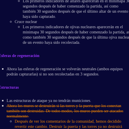
Los primeros indicadores de altares aparecerán en el minimapa 3
segundos después de haber comenzado la partida, así como
también 30 segundos después de que el último altar de un evento
haya sido capturado.
Cruce nuclear
Los primeros indicadores de ojivas nucleares aparecerán en el
minimapa 30 segundos después de haber comenzado la partida, as
como también 30 segundos después de que la última ojiva nuclea
de un evento haya sido recolectada.
Esferas de regeneración
Ahora las esferas de regeneración se volverán neutrales (ambos equipos
podrán capturarlas) si no son recolectadas en 3 segundos.
Estructuras
Las estructuras de ataque ya no tendrán municiones.
Ahora los muros se destruirán si las torres y la puerta que los conectan
también son destruidas. De todos modos, los muros pueden ser atacados
normalmente.
Después de ver los comentarios de la comunidad, hemos decidido
revertir este cambio. Destruir la puerta y las torres ya no destruirá