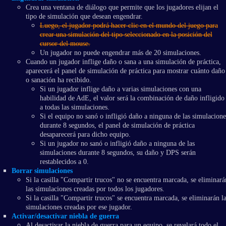
Crea una ventana de diálogo que permite que los jugadores elijan el
tipo de simulación que desean engendrar.
Luego, el jugador podrá hacer clic en el mundo del juego para
crear una simulación del tipo seleccionado en la posición del
cursor del mouse.
Un jugador no puede engendrar más de 20 simulaciones.
Cuando un jugador inflige daño o sana a una simulación de práctica,
aparecerá el panel de simulación de práctica para mostrar cuánto daño
o sanación ha recibido.
Si un jugador inflige daño a varias simulaciones con una
habilidad de AdE, el valor será la combinación de daño infligido
a todas las simulaciones.
Si el equipo no sanó o infligió daño a ninguna de las simulacione
durante 8 segundos, el panel de simulación de práctica
desaparecerá para dicho equipo.
Si un jugador no sanó o infligió daño a ninguna de las
simulaciones durante 8 segundos, su daño y DPS serán
restablecidos a 0.
Borrar simulaciones
Si la casilla "Compartir trucos" no se encuentra marcada, se eliminará
las simulaciones creadas por todos los jugadores.
Si la casilla "Compartir trucos" se encuentra marcada, se eliminarán la
simulaciones creadas por ese jugador.
Activar/desactivar niebla de guerra
Al desactivar la niebla de guerra para un equipo, se revelará todo el