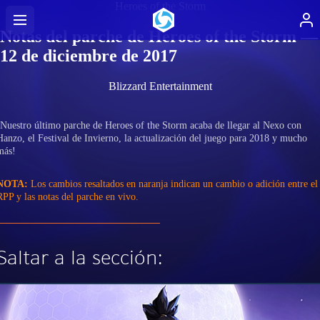
Heroes of the Storm
Notas del parche de Heroes of the Storm —
12 de diciembre de 2017
Blizzard Entertainment
¡Nuestro último parche de Heroes of the Storm acaba de llegar al Nexo con
Hanzo, el Festival de Invierno, la actualización del juego para 2018 y mucho
más!
NOTA:
Los cambios resaltados en naranja indican un cambio o adición entre el
RPP y las notas del parche en vivo.
Saltar a la sección: