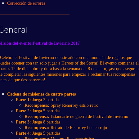
Corrección de errores
General
Misión del evento Festival de Invierno 2017
¡Celebra el Festival de Invierno de este año con una montaña de regalos que
puedes obtener con tan solo jugar a Heroes of the Storm! El evento comienza el
martes 12 de diciembre y dura hasta la semana del 8 de enero, ¡así que asegúrat
de completar las siguientes misiones para empezar a reclamar tus recompensas
antes de que desaparezcan!
Cadena de misiones de cuatro partes
Parte 1:
Juega 2 partidas
Recompensa:
Spray Renorrey estilo retro
Parte 2:
Juega 5 partidas
Recompensa:
Estandarte de guerra de Festival de Invierno
Parte 3:
Juega 8 partidas
Recompensa:
Retrato de Renorrey hocico rojo
Parte 4:
Juega 5 partidas
Recompensa:
Montura Renorrey ártico