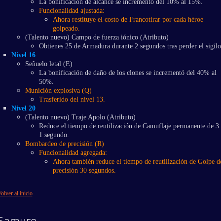
La bonificación de alcance se incrementó del 10% al 15%.
Funcionalidad ajustada:
Ahora restituye el costo de Francotirar por cada héroe
golpeado.
(Talento nuevo) Campo de fuerza iónico (Atributo)
Obtienes 25 de Armadura durante 2 segundos tras perder el sigilo
Nivel 16
Señuelo letal (E)
La bonificación de daño de los clones se incrementó del 40% al
50%.
Munición explosiva (Q)
Trasferido del nivel 13.
Nivel 20
(Talento nuevo) Traje Apolo (Atributo)
Reduce el tiempo de reutilización de Camuflaje permanente de 3 
1 segundo.
Bombardeo de precisión (R)
​Funcionalidad agregada:
​Ahora también reduce el tiempo de reutilización de Golpe d
precisión 30 segundos.
olver al inicio
Samuro