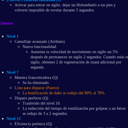
Activar para entrar en sigilo, dejar un Holoseñuelo a tus pies y
volverte imposible de revelar durante 5 segundos.
Talentos
Nivel 1
Camuflaje avanzado (Atributo)
Nueva funcionalidad:
Aumenta tu velocidad de movimiento en sigilo un 5%
después de permanecer en sigilo 2 segundos. Cuando estás e
sigilo, obtienes 2 de regeneración de maná adicional por
segundo.
Nivel 7
Maestra francotiradora (Q)
Se ha eliminado.
Lista para disparar (Pasivo)
La bonificación de daño se redujo del 80% al 70%.
Disparo perfecto (Q)
Trasferido del nivel 16.
La reducción del tiempo de reutilización por golpear a un héroe
se redujo de 3 a 2 segundos.
Nivel 13
Eficiencia psiónica (Q)