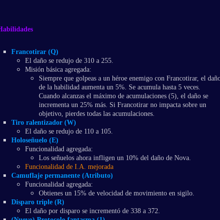
Habilidades
Francotirar (Q)
El daño se redujo de 310 a 255.
Misión básica agregada:
Siempre que golpeas a un héroe enemigo con Francotirar, el dañ
de la habilidad aumenta un 5%. Se acumula hasta 5 veces.
Cuando alcanzas el máximo de acumulaciones (5), el daño se
incrementa un 25% más. Si Francotirar no impacta sobre un
objetivo, pierdes todas las acumulaciones.
Tiro ralentizador (W)
El daño se redujo de 110 a 105.
Holoseñuelo (E)
Funcionalidad agregada:
Los señuelos ahora infligen un 10% del daño de Nova.
Funcionalidad de I.A. mejorada
Camuflaje permanente (Atributo)
Funcionalidad agregada:
Obtienes un 15% de velocidad de movimiento en sigilo.
Disparo triple (R)
El daño por disparo se incrementó de 338 a 372.
(Nuevo) Protocolo fantasma (1)