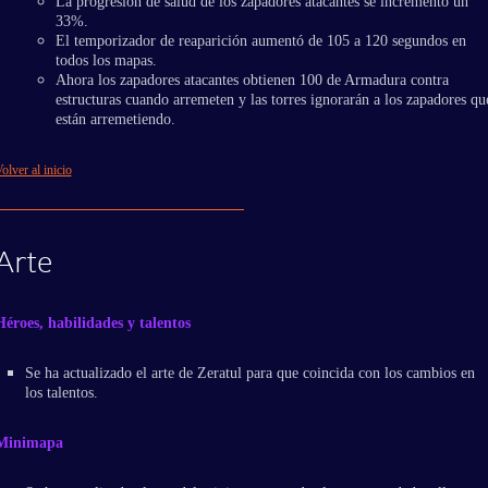
La progresión de salud de los zapadores atacantes se incrementó un
33%.
El temporizador de reaparición aumentó de 105 a 120 segundos en
todos los mapas.
Ahora los zapadores atacantes obtienen 100 de Armadura contra
estructuras cuando arremeten y las torres ignorarán a los zapadores qu
están arremetiendo.
olver al inicio
Arte
Héroes, habilidades y talentos
Se ha actualizado el arte de Zeratul para que coincida con los cambios en
los talentos.
Minimapa