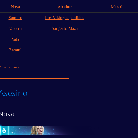
Nova
Abathur
Muradin
Samuro
Los Vikingos perdidos
Valeera
Sargento Maza
Vala
Zeratul
olver al inicio
Asesino
Nova