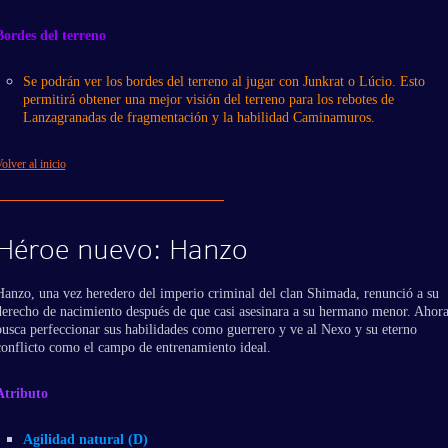
Bordes del terreno
Se podrán ver los bordes del terreno al jugar con Junkrat o Lúcio. Esto
permitirá obtener una mejor visión del terreno para los rebotes de
Lanzagranadas de fragmentación y la habilidad Caminamuros.
olver al inicio
Héroe nuevo: Hanzo
Hanzo, una vez heredero del imperio criminal del clan Shimada, renunció a su
derecho de nacimiento después de que casi asesinara a su hermano menor. Ahor
busca perfeccionar sus habilidades como guerrero y ve al Nexo y su eterno
conflicto como el campo de entrenamiento ideal.
Atributo
Agilidad natural (D)