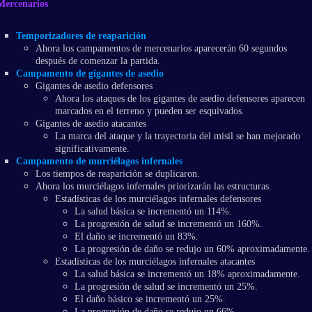
Mercenarios
Temporizadores de reaparición
Ahora los campamentos de mercenarios aparecerán 60 segundos
después de comenzar la partida.
Campamento de gigantes de asedio
Gigantes de asedio defensores
Ahora los ataques de los gigantes de asedio defensores aparecen
marcados en el terreno y pueden ser esquivados.
Gigantes de asedio atacantes
La marca del ataque y la trayectoria del misil se han mejorado
significativamente.
Campamento de murciélagos infernales
Los tiempos de reaparición se duplicaron.
Ahora los murciélagos infernales priorizarán las estructuras.
Estadísticas de los murciélagos infernales defensores
La salud básica se incrementó un 114%.
La progresión de salud se incrementó un 160%.
El daño se incrementó un 83%.
La progresión de daño se redujo un 60% aproximadamente.
Estadísticas de los murciélagos infernales atacantes
La salud básica se incrementó un 18% aproximadamente.
La progresión de salud se incrementó un 25%.
El daño básico se incrementó un 25%.
La progresión de daño se redujo un 66%.