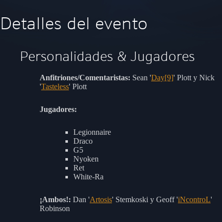
Detalles del evento
Personalidades & Jugadores
Anfitriones/Comentaristas:
Sean '
Day[9]
' Plott y Nick
'
Tasteless
' Plott
Jugadores:
Legionnaire
Draco
G5
Nyoken
Ret
White-Ra
¡Ambos!:
Dan '
Artosis
' Stemkoski y Geoff '
iNcontroL
'
Robinson