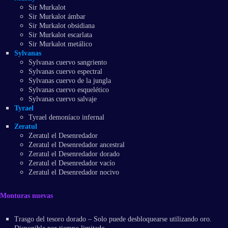
Sir Murkalot
Sir Murkalot ámbar
Sir Murkalot obsidiana
Sir Murkalot escarlata
Sir Murkalot metálico
Sylvanas
Sylvanas cuervo sangriento
Sylvanas cuervo espectral
Sylvanas cuervo de la jungla
Sylvanas cuervo esquelético
Sylvanas cuervo salvaje
Tyrael
Tyrael demoníaco infernal
Zeratul
Zeratul el Desenredador
Zeratul el Desenredador ancestral
Zeratul el Desenredador dorado
Zeratul el Desenredador vacío
Zeratul el Desenredador nocivo
Monturas nuevas
Trasgo del tesoro dorado – Solo puede desbloquearse utilizando oro.