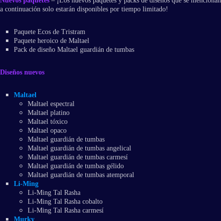
Nuevos paquetes
– ¡Los nuevos paquetes y packs de diseños que se mencionan
a continuación solo estarán disponibles por tiempo limitado!
Paquete Ecos de Tristram
Paquete heroico de Maltael
Pack de diseño Maltael guardián de tumbas
Diseños nuevos
Maltael
Maltael espectral
Maltael platino
Maltael tóxico
Maltael opaco
Maltael guardián de tumbas
Maltael guardián de tumbas angelical
Maltael guardián de tumbas carmesí
Maltael guardián de tumbas gélido
Maltael guardián de tumbas atemporal
Li-Ming
Li-Ming Tal Rasha
Li-Ming Tal Rasha cobalto
Li-Ming Tal Rasha carmesí
Murky