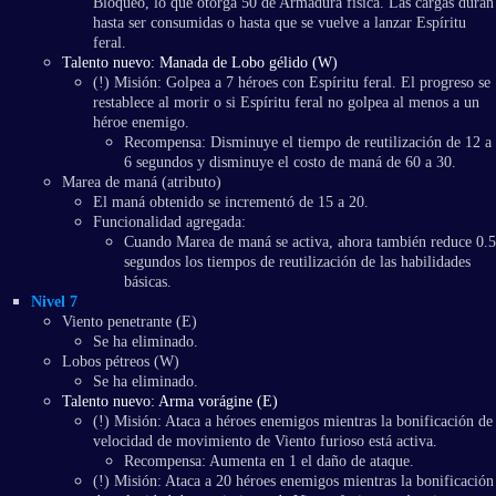
Bloqueo, lo que otorga 50 de Armadura física. Las cargas duran
hasta ser consumidas o hasta que se vuelve a lanzar Espíritu
feral.
Talento nuevo: Manada de Lobo gélido (W)
(!) Misión: Golpea a 7 héroes con Espíritu feral. El progreso se
restablece al morir o si Espíritu feral no golpea al menos a un
héroe enemigo.
Recompensa: Disminuye el tiempo de reutilización de 12 a
6 segundos y disminuye el costo de maná de 60 a 30.
Marea de maná (atributo)
El maná obtenido se incrementó de 15 a 20.
Funcionalidad agregada:
Cuando Marea de maná se activa, ahora también reduce 0.5
segundos los tiempos de reutilización de las habilidades
básicas.
Nivel 7
Viento penetrante (E)
Se ha eliminado.
Lobos pétreos (W)
Se ha eliminado.
Talento nuevo: Arma vorágine (E)
(!) Misión: Ataca a héroes enemigos mientras la bonificación de
velocidad de movimiento de Viento furioso está activa.
Recompensa: Aumenta en 1 el daño de ataque.
(!) Misión: Ataca a 20 héroes enemigos mientras la bonificación