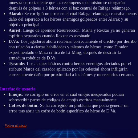
muestra correctamente que las recompensas de misión se otorgarán
después de golpear a 3 héroes con el haz central de Ráfaga relámpago.
Alarak:
Se corrigió un error en el cual Ráfaga relámpago causaba menos
daño del esperado a los héroes enemigos golpeados entre Alarak y su
objetivo principal.
Auriel:
Luego de aprender Resurrección, Misha y Rexxar ya no generan
espíritus separados cuando Rexxar es asesinado.
D.Va:
Los jugadores ahora recibirán correctamente el crédito por derribo
con relación a ciertas habilidades y talentos de héroes, como Tirador
experimentado o Masa crítica de Li-Ming, después de destruir la
armadura robótica de D.Va.
Tyrande:
Los ataques básicos contra héroes enemigos afectados por el
atributo Marca del cazador aplicado por Ira celestial ahora infligirán
correctamente daño por proximidad a los héroes y mercenarios cercanos.
Interfaz de usuario
Emojis:
Se corrigió un error en el cual emojis inesperados podían
sobrescribir partes de códigos de emojis escritos manualmente.
Cofres de botín:
Se ha corregido un problema que podía generar un
error tras abrir un cofre de botín específico de héroe de D.Va.
Volver al inicio