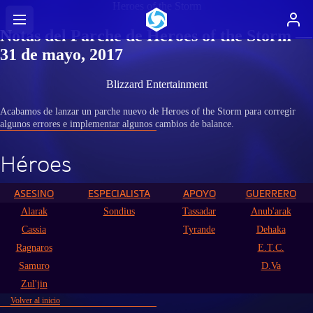
Heroes of the Storm
Notas del Parche de Heroes of the Storm —
31 de mayo, 2017
Blizzard Entertainment
Acabamos de lanzar un parche nuevo de Heroes of the Storm para corregir
algunos errores e implementar algunos cambios de balance.
Héroes
ASESINO
ESPECIALISTA
APOYO
GUERRERO
Alarak
Sondius
Tassadar
Anub'arak
Cassia
Tyrande
Dehaka
Ragnaros
E.T.C.
Samuro
D.Va
Zul'jin
Volver al inicio