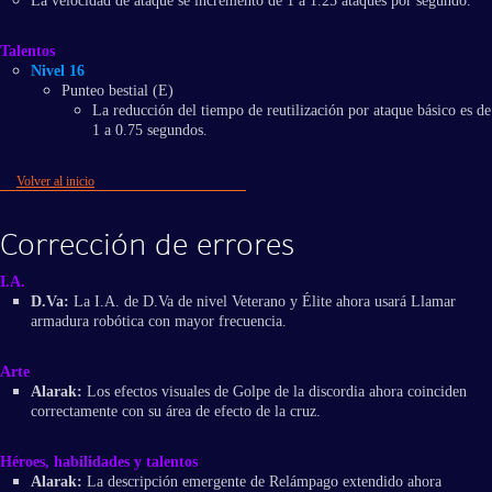
La velocidad de ataque se incrementó de 1 a 1.25 ataques por segundo.
Talentos
Nivel 16
Punteo bestial (E)
La reducción del tiempo de reutilización por ataque básico es de
1 a 0.75 segundos.
Volver al inicio
Corrección de errores
I.A.
D.Va:
La I.A. de D.Va de nivel Veterano y Élite ahora usará Llamar
armadura robótica con mayor frecuencia.
Arte
Alarak:
Los efectos visuales de Golpe de la discordia ahora coinciden
correctamente con su área de efecto de la cruz.
Héroes, habilidades y talentos
Alarak:
La descripción emergente de Relámpago extendido ahora