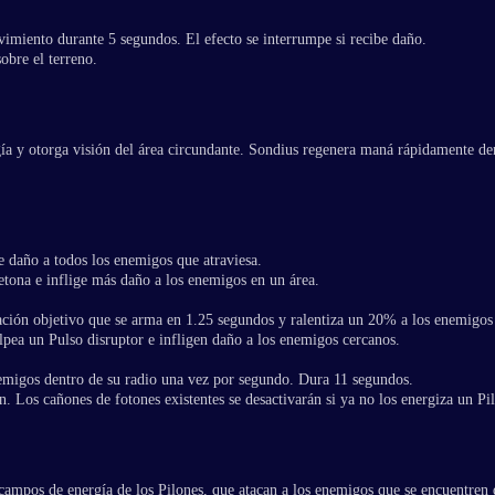
miento durante 5 segundos. El efecto se interrumpe si recibe daño.
bre el terreno.
a y otorga visión del área circundante. Sondius regenera maná rápidamente de
.
e daño a todos los enemigos que atraviesa.
detona e inflige más daño a los enemigos en un área.
ación objetivo que se arma en 1.25 segundos y ralentiza un 20% a los enemigos 
lpea un Pulso disruptor e infligen daño a los enemigos cercanos.
emigos dentro de su radio una vez por segundo. Dura 11 segundos.
. Los cañones de fotones existentes se desactivarán si ya no los energiza un Pi
ampos de energía de los Pilones, que atacan a los enemigos que se encuentren 