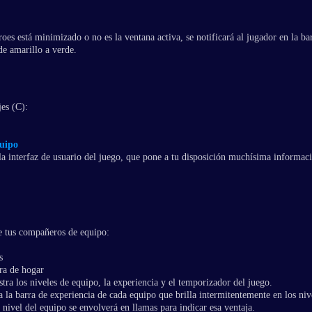
oes está minimizado o no es la ventana activa, se notificará al jugador en la bar
de amarillo a verde.
jes (C):
quipo
la interfaz de usuario del juego, que pone a tu disposición muchísima informaci
e tus compañeros de equipo:
s
dra de hogar
ra los niveles de equipo, la experiencia y el temporizador del juego.
 la barra de experiencia de cada equipo que brilla intermitentemente en los nivel
l nivel del equipo se envolverá en llamas para indicar esa ventaja.