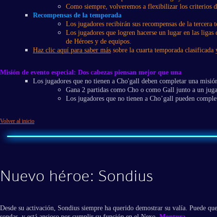
Como siempre, volveremos a flexibilizar los criterios d
Recompensas de la temporada
Los jugadores recibirán sus recompensas de la tercera 
Los jugadores que logren hacerse un lugar en las ligas
de Héroes y de equipos.
Haz clic aquí para saber más
sobre la cuarta temporada clasificada 
Misión de evento especial: Dos cabezas piensan mejor que una
Los jugadores que no tienen a Cho'gall deben completar una misió
Gana 2 partidas como Cho o como Gall junto a un juga
Los jugadores que no tienen a Cho’gall pueden complet
Volver al inicio
Nuevo héroe: Sondius
Desde su activación, Sondius siempre ha querido demostrar su valía. Puede que 
sondas, y está ansioso por cumplir su función en el Nexo.
Montura