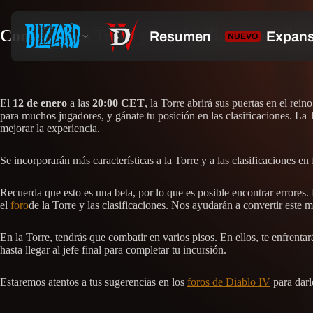
Conquista la Torre y las clasificaciones (bet
El
12 de enero
a las
20:00 CET
, la Torre abrirá sus puertas en el re
para muchos jugadores, y gánate tu posición en las clasificaciones. La T
mejorar la experiencia.
Se incorporarán más características a la Torre y a las clasificaciones 
Recuerda que esto es una beta, por lo que es posible encontrar errores
el
foro
de la Torre y las clasificaciones. Nos ayudarán a convertir este
En la Torre, tendrás que combatir en varios pisos. En ellos, te enfrenta
hasta llegar al jefe final para completar tu incursión.
Estaremos atentos a tus sugerencias en los
foros de Diablo IV
para darl