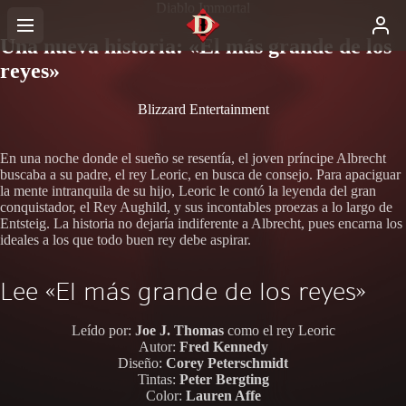
Diablo Immortal
Una nueva historia: «El más grande de los
reyes»
Blizzard Entertainment
En una noche donde el sueño se resentía, el joven príncipe Albrecht
buscaba a su padre, el rey Leoric, en busca de consejo. Para apaciguar
la mente intranquila de su hijo, Leoric le contó la leyenda del gran
conquistador, el Rey Aughild, y sus incontables proezas a lo largo de
Entsteig. La historia no dejaría indiferente a Albrecht, pues encarna los
ideales a los que todo buen rey debe aspirar.
Lee «El más grande de los reyes»
Leído por:
Joe J. Thomas
como el rey Leoric
Autor:
Fred Kennedy
Diseño:
Corey Peterschmidt
Tintas:
Peter Bergting
Color:
Lauren Affe