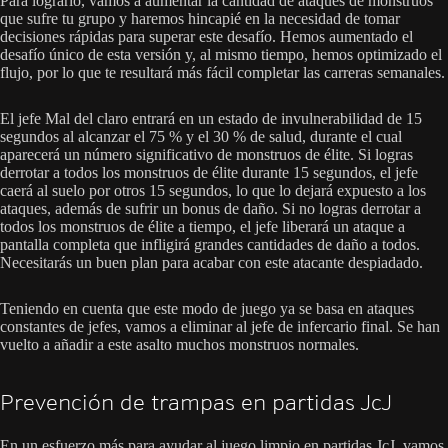
Para lograrlo, vamos a aumentar la cantidad de ataques de monstruos
que sufre tu grupo y haremos hincapié en la necesidad de tomar
decisiones rápidas para superar este desafío. Hemos aumentado el
desafío único de esta versión y, al mismo tiempo, hemos optimizado el
flujo, por lo que te resultará más fácil completar las carreras semanales.
El jefe Mal del claro entrará en un estado de invulnerabilidad de 15
segundos al alcanzar el 75 % y el 30 % de salud, durante el cual
aparecerá un número significativo de monstruos de élite. Si logras
derrotar a todos los monstruos de élite durante 15 segundos, el jefe
caerá al suelo por otros 15 segundos, lo que lo dejará expuesto a los
ataques, además de sufrir un bonus de daño. Si no logras derrotar a
todos los monstruos de élite a tiempo, el jefe liberará un ataque a
pantalla completa que infligirá grandes cantidades de daño a todos.
Necesitarás un buen plan para acabar con este atacante despiadado.
Teniendo en cuenta que este modo de juego ya se basa en ataques
constantes de jefes, vamos a eliminar al jefe de infercario final. Se han
vuelto a añadir a este asalto muchos monstruos normales.
Prevención de trampas en partidas JcJ
En un esfuerzo más para ayudar al juego limpio en partidas JcJ, vamos