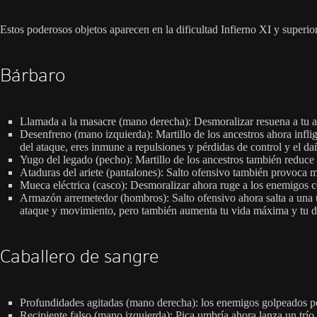
Estos poderosos objetos aparecen en la dificultad Infierno XI y superio
Bárbaro
Llamada a la masacre (mano derecha): Desmoralizar resuena a tu a
Desenfreno (mano izquierda): Martillo de los ancestros ahora infli
del ataque, eres inmune a repulsiones y pérdidas de control y el 
Yugo del legado (pecho): Martillo de los ancestros también reduce
Ataduras del ariete (pantalones): Salto ofensivo también provoca
Mueca eléctrica (casco): Desmoralizar ahora ruge a los enemigos c
Armazón arremetedor (hombros): Salto ofensivo ahora salta a una u
ataque y movimiento, pero también aumenta tu vida máxima y tu 
Caballero de sangre
Profundidades agitadas (mano derecha): los enemigos golpeados po
Recipiente falso (mano izquierda): Pica umbría ahora lanza un trío