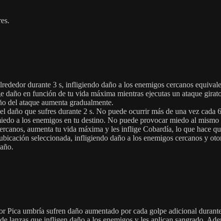
res.
lrededor durante 3 s, infligiendo daño a los enemigos cercanos equival
ge daño en función de tu vida máxima mientras ejecutas un ataque girato
daño del ataque aumenta gradualmente.
 el daño que sufres durante 2 s. No puede ocurrir más de una vez cada 
 miedo a los enemigos en tu destino. No puede provocar miedo al mism
ercanos, aumenta tu vida máxima y les inflige Cobardía, lo que hace qu
bicación seleccionada, infligiendo daño a los enemigos cercanos y otor
daño.
r Pica umbría sufren daño aumentado por cada golpe adicional durante
 de lanzas que infligen daño a los enemigos y les aplican sangrado. Ad