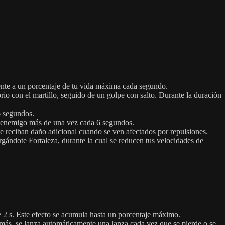
ente a un porcentaje de tu vida máxima cada segundo.
rio con el martillo, seguido de un golpe con salto. Durante la duración
6 segundos.
o enemigo más de una vez cada 6 segundos.
e reciban daño adicional cuando se ven afectados por repulsiones.
gándote Fortaleza, durante la cual se reducen tus velocidades de
 2 s. Este efecto se acumula hasta un porcentaje máximo.
emás, se lanza automáticamente una lanza cada vez que se pierde o se