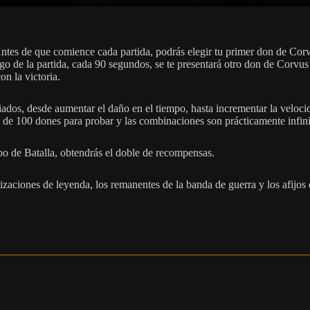
tes de que comience cada partida, podrás elegir tu primer don de Corv
 largo de la partida, cada 90 segundos, se te presentará otro don de Cor
n la victoria.
os, desde aumentar el daño en el tiempo, hasta incrementar la velocid
s de 100 dones para probar y las combinaciones son prácticamente infini
o de Batalla, obtendrás el doble de recompensas.
izaciones de leyenda, los remanentes de la banda de guerra y los afijos 