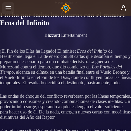
Hearthstone
Lucha por todos los futuros con el miniset
Ecos del Infinito
Blizzard Entertainment
¡El Fin de los Días ha llegado! El miniset
Ecos del Infinito
de
Hearthstone llega el 13 de enero con 38 cartas que desafían el tiempo y
preparan el escenario para un combate decisivo. La guerra de
Murozond contra el tiempo, que dio comienzo en
Los Portales del
Tiempo
, alcanza su clímax en una batalla final entre el Vuelo Bronce y
el Vuelo Infinito en el Fin de los Días, donde confluyen todas las líneas
temporales. El resultado decidirá el destino de, básicamente, todo.
Las ondas de choque del conflicto reverberan por las líneas temporales,
provocando colisiones y creando combinaciones de clases inéditas. Un
poder infinito surge, esperando a quienes tengan el valor suficiente
para hacer uso de él. De la nada, emergen nuevas cartas con mecánicas
distintivas del Año del Raptor.
¡Cromi te necesita! Reúne al Vuelo Bronce y a los héroes del tiempo