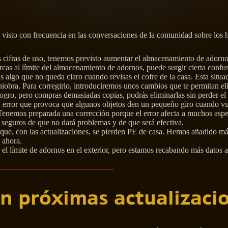
 visto con frecuencia en las conversaciones de la comunidad sobre los 
 cifras de uso, tenemos previsto aumentar el almacenamiento de adorn
cas al límite del almacenamiento de adornos, puede surgir cierta confus
 algo que no queda claro cuando revisas el cofre de la casa. Esta situa
bra. Para corregirlo, introduciremos unos cambios que te permitan elim
logro, pero compras demasiadas copias, podrás eliminarlas sin perder el 
 error que provoca que algunos objetos den un pequeño giro cuando vuel
. Tenemos preparada una corrección porque el error afecta a muchos asp
seguros de que no dará problemas y de que será efectiva.
ue, con las actualizaciones, se pierden PE de casa. Hemos añadido más r
 ahora.
l límite de adornos en el exterior, pero estamos recabando más datos a
en próximas actualizaci