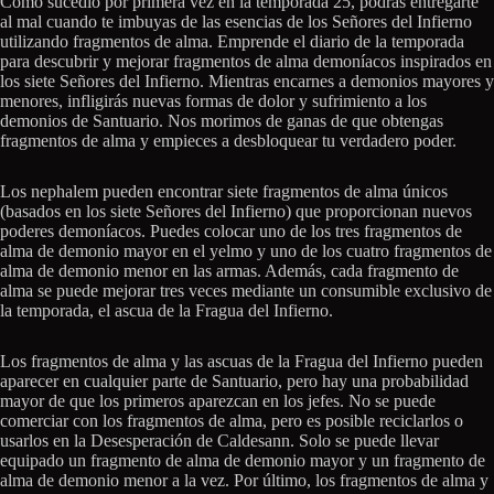
Como sucedió por primera vez en la temporada 25, podrás entregarte
al mal cuando te imbuyas de las esencias de los Señores del Infierno
utilizando fragmentos de alma. Emprende el diario de la temporada
para descubrir y mejorar fragmentos de alma demoníacos inspirados en
los siete Señores del Infierno. Mientras encarnes a demonios mayores y
menores, infligirás nuevas formas de dolor y sufrimiento a los
demonios de Santuario. Nos morimos de ganas de que obtengas
fragmentos de alma y empieces a desbloquear tu verdadero poder.
Los nephalem pueden encontrar siete fragmentos de alma únicos
(basados en los siete Señores del Infierno) que proporcionan nuevos
poderes demoníacos. Puedes colocar uno de los tres fragmentos de
alma de demonio mayor en el yelmo y uno de los cuatro fragmentos de
alma de demonio menor en las armas. Además, cada fragmento de
alma se puede mejorar tres veces mediante un consumible exclusivo de
la temporada, el ascua de la Fragua del Infierno.
Los fragmentos de alma y las ascuas de la Fragua del Infierno pueden
aparecer en cualquier parte de Santuario, pero hay una probabilidad
mayor de que los primeros aparezcan en los jefes. No se puede
comerciar con los fragmentos de alma, pero es posible reciclarlos o
usarlos en la Desesperación de Caldesann. Solo se puede llevar
equipado un fragmento de alma de demonio mayor y un fragmento de
alma de demonio menor a la vez. Por último, los fragmentos de alma y