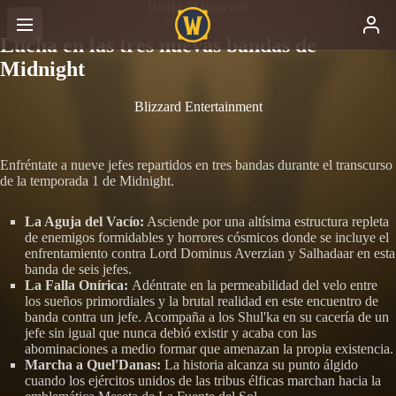
World of Warcraft
Lucha en las tres nuevas bandas de
Midnight
Blizzard Entertainment
Enfréntate a nueve jefes repartidos en tres bandas durante el transcurso
de la temporada 1 de Midnight.
La Aguja del Vacío:
Asciende por una altísima estructura repleta
de enemigos formidables y horrores cósmicos donde se incluye el
enfrentamiento contra Lord Dominus Averzian y Salhadaar en esta
banda de seis jefes.
La Falla Onírica:
Adéntrate en la permeabilidad del velo entre
los sueños primordiales y la brutal realidad en este encuentro de
banda contra un jefe. Acompaña a los Shul'ka en su cacería de un
jefe sin igual que nunca debió existir y acaba con las
abominaciones a medio formar que amenazan la propia existencia.
Marcha a Quel'Danas:
La historia alcanza su punto álgido
cuando los ejércitos unidos de las tribus élficas marchan hacia la