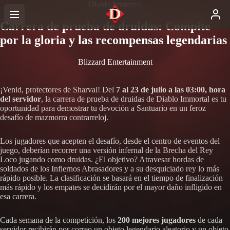
Diablo Immortal
Carrera de prueba de druidas: Compite
por la gloria y las recompensas legendarias
Blizzard Entertainment
¡Venid, protectores de Sharval! Del
7 al 23 de julio a las 03:00, hora
del servidor
, la carrera de prueba de druidas de Diablo Immortal es tu
oportunidad para demostrar tu devoción a Santuario en un feroz
desafío de mazmorra contrarreloj.
Los jugadores que acepten el desafío, desde el centro de eventos del
juego, deberían recorrer una versión infernal de la Brecha del Rey
Loco jugando como druidas. ¿El objetivo? Atravesar hordas de
soldados de los Infiernos Abrasadores y a su desquiciado rey lo más
rápido posible. La clasificación se basará en el tiempo de finalización
más rápido y los empates se decidirán por el mayor daño infligido en
esa carrera.
Cada semana de la competición, los
200 mejores jugadores
de cada
servidor recibirán por correo un objeto legendario aleatorio y un objeto