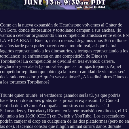
Como en la nueva expansión de Hearthstone volvemos al Cráter de
Un'Goro, donde dinosaurios y tortolianos campan a sus anchas, ¡lo
vamos a celebrar organizando una competición amistosa entre ellos EN
LA VIDA REAL! Bueno, más o menos. Llegamos unos 365 millones
de años tarde para poder hacerlo en el mundo real, así que habrá
lagartos representando a los dinosaurios, y tortugas representando a los
tortolianos: ¡se enfrentarán en una competición de Dinos vs.
Tortolianos! La competición se dividirá en tres eventos: carrera,
deglución y escalada (¿o no sabías que las tortugas trepan?). Aquel
competidor reptiliano que obtenga la mayor cantidad de victorias será
declarado vencedor. ¿A quién vas a animar? ¿A los dinámicos Dinos o
a los tortuosos Tortolianos?
Triunfe quien triunfe, el verdadero ganador serás tú, ya que podrás
hacerte con dos sobres gratis de la próxima expansión: La Ciudad
Perdida de Un'Goro. Acompaña a nuestros comentaristas TJ
Salamanders y Derodactyl Brown en la retransmisión en directo, el 13
de junio a las 18:30 (CEST) en Twitch y YouTube. Los espectadores
podrán canjear el drop en cualquiera de las dos plataformas (pero no en
las dos). Hacemos constar que ningún animal sufrirá daños durante