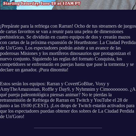
¡Prepárate para la refriega con Rarran! Ocho de tus streamers de juegos
de cartas favoritos se van a reunir para una pelea de dimensiones
prehistóricas. Se dividirán en cuatro equipos de dos y crearán mazos
con cartas de la próxima expansión de Hearthstone: La Ciudad Perdida
de Un'Goro. Los espectadores podrán asistir a un avance de las
poderosas Misiones y los mortíferos dinosaurios que protagonizan el
nuevo conjunto. Siguiendo las reglas del formato Conquista, los
competidores se enfrentarán en parejas hasta que pase la tormenta y se
declare un ganador. ¡Pura dinomita!
Estos serán los equipos: Rarran y CovertGoBlue, Voxy y
AmyTheAmazonian, Roffle y Day9, y Nyhmnim y Cimoooooooo. ¿A
qué pareja paleontológica piensas animar? No te pierdas la
retransmisión de Refriega de Rarran en Twitch y YouTube el 28 de
junio a las 19:00 (CEST). ¡Los drops de Twitch estarán activados para
que los espectadores puedan obtener dos sobres de La Ciudad Perdida
de Un'Goro!