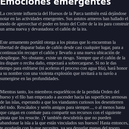
Emociones emergentes
La creciente influencia del Huesos de la Parca también está dejándose
notar en las actividades emergentes. Sus astutos armeros han hallado el
modo de aprovechar el poder en bruto del Cofre de la ira para construir
un arma nueva y devastadora: el cañón de la ira.
Este armamento portátil otorga a los piratas que lo encuentran la
libertad de disparar balas de cañón desde casi cualquier lugar, para a
continuación recoger el cañón y llevarlo a una nueva ubicación de
despliegue. No obstante, existe un riesgo. Siempre que el cañón de la
ira dispare o reciba daño, empezará a sobrecargarse. Si no le das
tiempo para enfriarse (ni aceleras el proceso con agua fría), hará honor
a su nombre con una violenta explosión que invitará a tu navío a
sumergirse en las profundidades.
Mientras tanto, los miembros esqueléticos de la perdida Orden del
hueso y el filo han empezado a ascender hacia las superficies arenosas
de las islas, esperando a que los viandantes curiosos los desentierren
del todo. Rescátalos y seréis amigos para siempre..., o al menos hasta
que caigan en combate para compartir sus recursos con el siguiente
pirata que los resucite. ¡Y también descubrirás que no pueden
abandonar la isla a la que están vinculados sus huesos! Hasta entonces,
te ayudarán con lo que necesites, ya sea desvelar mapas del tesoro