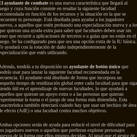
El ayudante de combate
es una nueva característica que llegará al
juego y cuya función consiste en resaltar la siguiente facultad
recomendada en función de los recursos y la situación en la que se
encuentre tu personaje. Está diseñada para ayudar a los jugadores
nuevos, a aquellos que estén probando una especialización nueva y a lo
que quieran una ayuda extra para saber qué facultades deben usar sin
tener que recurrir a aplicaciones de terceros o a guías que no están en el
juego. Se ha configurado para que sea una opción extra de la IU básica.
Te ayudará con la rotación de daño independientemente de la
especialización que estés utilizando.
Además, tendrás a tu disposición un
ayudante de botón único
que
podrás usar para lanzar la siguiente facultad recomendada en la
secuencia. El ayudante está diseñado de forma que incorpora un
pequeño tiempo de reutilización global entre cada facultad para que siga
siendo útil en el aprendizaje de nuevas facultades, lo que ayudará a
aquellos que quieran un apoyo extra o a las personas que quieran
experimentar la trama o el juego de una forma más distendida. Esta
característica también detectará cuándo hay que usar un hechizo de área
de efecto (AdE) o una facultad contra muchos objetivos.
Ambas opciones serán de ayuda para reducir el nivel de dificultad para
los jugadores nuevos o aquellos que prefieran explorar personajes
nuevos de la forma que ellos mismos decidan. Al igual que el gestor de