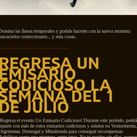
Domina las líneas temporales y podrás hacerte con la nueva montura
surcacielos cronocorsario... y más cosas.
REGRESA UN
EMISARIO
CODICIOSO LA
SEMANA DEL 1
DE JULIO
¡Regresa el evento Un Emisario Codicioso! Durante este período, podrá
toparte con más de estos emisarios codiciosos y astutos en Ventormenta,
Orgrimmar, Dornogal y Minahonda para conseguir recompensas
diabólicas como una montura, entre otras. No te quedes sin ellas, porqu