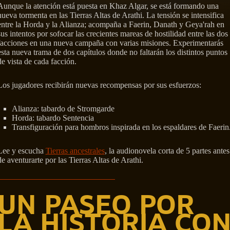
Aunque la atención está puesta en Khaz Algar, se está formando una
nueva tormenta en las Tierras Altas de Arathi. La tensión se intensifica
entre la Horda y la Alianza; acompaña a Faerin, Danath y Geya'rah en
sus intentos por sofocar las crecientes mareas de hostilidad entre las dos
facciones en una nueva campaña con varias misiones. Experimentarás
esta nueva trama de dos capítulos donde no faltarán los distintos puntos
de vista de cada facción.
Los jugadores recibirán nuevas recompensas por sus esfuerzos:
Alianza: tabardo de Stromgarde
Horda: tabardo Sentencia
Transfiguración para hombros inspirada en los espaldares de Faerin
Lee y escucha
Tierras ancestrales
, la audionovela corta de 5 partes antes
de aventurarte por las Tierras Altas de Arathi.
UN PASEO POR
LA HISTORIA CO