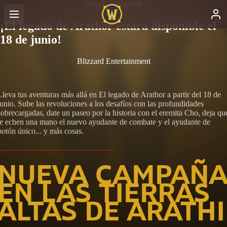
World of Warcraft
¡El legado de Arathor estará disponible el
18 de junio!
Blizzard Entertainment
Lleva tus aventuras más allá en El legado de Arathor a partir del 18 de
junio. Sube las revoluciones a los desafíos con las profundidades
sobrecargadas, date un paseo por la historia con el eremita Cho, deja qu
te echen una mano el nuevo ayudante de combate y el ayudante de
botón único... y más cosas.
NUEVA CAMPAÑ
EN LAS TIERRAS
ALTAS DE ARATHI