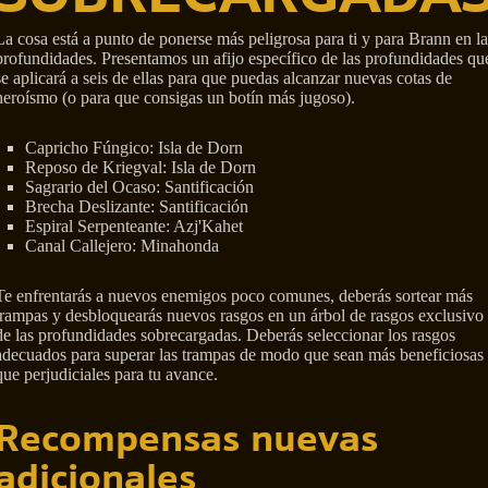
La cosa está a punto de ponerse más peligrosa para ti y para Brann en la
profundidades. Presentamos un afijo específico de las profundidades qu
se aplicará a seis de ellas para que puedas alcanzar nuevas cotas de
heroísmo (o para que consigas un botín más jugoso).
Capricho Fúngico: Isla de Dorn
Reposo de Kriegval: Isla de Dorn
Sagrario del Ocaso: Santificación
Brecha Deslizante: Santificación
Espiral Serpenteante: Azj'Kahet
Canal Callejero: Minahonda
Te enfrentarás a nuevos enemigos poco comunes, deberás sortear más
trampas y desbloquearás nuevos rasgos en un árbol de rasgos exclusivo
de las profundidades sobrecargadas. Deberás seleccionar los rasgos
adecuados para superar las trampas de modo que sean más beneficiosas
que perjudiciales para tu avance.
Recompensas nuevas
adicionales