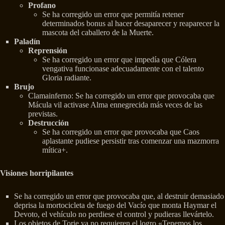
Profano
Se ha corregido un error que permitía retener
determinados bonus al hacer desaparecer y reaparecer la
mascota del caballero de la Muerte.
Paladín
Reprensión
Se ha corregido un error que impedía que Cólera
vengativa funcionase adecuadamente con el talento
Gloria radiante.
Brujo
Clamainferno: Se ha corregido un error que provocaba que
Mácula vil activase Alma ennegrecida más veces de las
previstas.
Destrucción
Se ha corregido un error que provocaba que Caos
aplastante pudiese persistir tras comenzar una mazmorra
mítica+.
Visiones horripilantes
Se ha corregido un error que provocaba que, al destruir demasiado
deprisa la mortocicleta de fuego del Vacío que monta Haymar el
Devoto, el vehículo no perdiese el control y pudieras llevártelo.
Los objetos de Torie ya no requieren el logro «Tenemos los