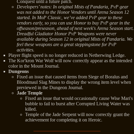
Conquest until a future patch.
Developers’ notes: In original Mists of Pandaria, PvP gear
was not added to the Honor Vendors until Arena Season 12
started. In MoP Classic, we’ve added PvP gear to these
vendors early, so you can use Honor to buy PvP gear in the
offseason/preseason, ahead of next week's Arena Season start.
Dreadful Gladiator Honor PvP Weapons were never
available during Season 12 in original Mists of Pandaria. We
feel these weapons are a great steppingstone for PvP
activities.
Player flight speed is no longer reduced in Netherwing Ledge.
The Kor'kron War Wolf will now correctly appear as the intended
color in the Mount Journal.
Dungeons
Fixed an issue that caused items from Siege of Boralus and
Bloodmaul Slag Mines to display the wrong item level when
previewed in the Dungeon Journal.
Jade Temple
Fixed an issue that would occasionally cause Wise Mari's
bubble to fail to burst after Corrupted Living Water was
killed.
Temple of the Jade Serpent will now correctly grant the
achievement for completing it on Heroic.