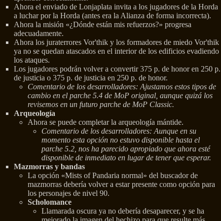
Ahora el enviado de Lonjaplata invita a los jugadores de la Horda
a luchar por la Horda (antes era la Alianza de forma incorrecta).
Ahora la misión «¿Dónde están mis refuerzos?» progresa
adecuadamente.
Ahora los juraterrores Vor'thik y los formadores de miedo Vor'thik
ya no se quedan atascados en el interior de los edificios evadiendo
los ataques.
Los jugadores podrán volver a convertir 375 p. de honor en 250 p.
de justicia o 375 p. de justicia en 250 p. de honor.
Comentario de los desarrolladores: Ajustamos estos tipos de
cambio en el parche 5.4 de MoP original, aunque quizá los
revisemos en un futuro parche de MoP Classic.
Arqueología
Ahora se puede completar la arqueología mántide.
Comentario de los desarrolladores: Aunque en su
momento esta opción no estuvo disponible hasta el
parche 5.2, nos ha parecido apropiado que ahora esté
disponible de inmediato en lugar de tener que esperar.
Mazmorras y bandas
La opción «Mists of Pandaria normal» del buscador de
mazmorras debería volver a estar presente como opción para
los personajes de nivel 90.
Scholomance
Llamarada oscura ya no debería desaparecer, y se ha
mejorado la imagen del hechizo para que resulte más