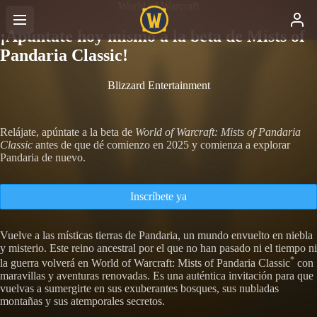
World of Warcraft
¡Apúntate hoy mismo a la beta de Mists of
Pandaria Classic!
Blizzard Entertainment
Relájate, apúntate a la beta de
World of Warcraft: Mists of Pandaria
Classic
antes de que dé comienzo en 2025 y comienza a explorar
Pandaria de nuevo.
Inscríbete ya
Vuelve a las místicas tierras de Pandaria, un mundo envuelto en niebla
y misterio. Este reino ancestral por el que no han pasado ni el tiempo ni
*
la guerra volverá en World of Warcraft: Mists of Pandaria Classic
con
maravillas y aventuras renovadas. Es una auténtica invitación para que
vuelvas a sumergirte en sus exuberantes bosques, sus nubladas
montañas y sus atemporales secretos.