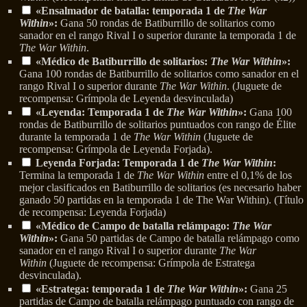
«Ensalmador de batalla: temporada 1 de
The War
Within
»:
Gana 50 rondas de Batiburrillo de solitarios como
sanador en el rango Rival I o superior durante la temporada 1 de
The War Within
.
«Médico de Batiburrillo de solitarios:
The War Within
»:
Gana 100 rondas de Batiburrillo de solitarios como sanador en el
rango Rival I o superior durante
The War Within
. (Juguete de
recompensa: Grímpola de Leyenda desvinculada)
«Leyenda: Temporada 1 de
The War Within
»:
Gana 100
rondas de Batiburrillo de solitarios puntuados con rango de Élite
durante la temporada 1 de
The War Within
(Juguete de
recompensa: Grímpola de Leyenda Forjada).
Leyenda Forjada: Temporada 1 de
The War Within
:
Termina la temporada 1 de
The War Within
entre el 0,1% de los
mejor clasificados en Batiburrillo de solitarios (es necesario haber
ganado 50 partidas en la temporada 1 de The War Within). (Título
de recompensa: Leyenda Forjada)
«Médico de Campo de batalla relámpago:
The War
Within
»:
Gana 50 partidas de Campo de batalla relámpago como
sanador en el rango Rival I o superior durante
The War
Within
(Juguete de recompensa: Grímpola de Estratega
desvinculada).
«Estratega: temporada 1 de
The War Within
»:
Gana 25
partidas de Campo de batalla relámpago puntuado con rango de