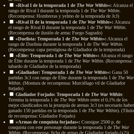
«Rival I de la temporada 1 de
The War Within
»:
Alcanza el
rango de Rival I durante la temporada 1 de
The War Within
.
(Recompensa: Hombreras y yelmo de la temporada de JcJ)
«Rival II de la temporada 1 de
The War Within
»:
Alcanza
el rango de Rival II durante la temporada 1 de
The War Within
.
(Recompensa de ilusión de arma: Fuego Sagrado)
«Duelista: Temporada 1 de
The War Within
»:
Alcanza el
rango de Duelista durante la temporada 1 de
The War Within
.
(Recompensa: capa prestigiosa de Gladiador de la temporada)
«Élite: Temporada 1 de
The War Within
»:
Alcanza el rango
de Élite durante la temporada 1 de
The War Within
. (Recompensa:
tabardo de Gladiador de la temporada)
«Gladiador: Temporada 1 de
The War Within
»:
Gana 50
partidas 3c3 con rango de Élite durante la temporada 1 de
The War
Within
. (Montura de recompensa: Murciélago vil de Gladiador
forjado)
Gladiador Forjado: Temporada 1 de
The War Within
:
Termina la temporada 1 de
The War Within
entre el 0,1% de los
mejor clasificados en la jerarquía de arenas 3c3 (es necesario haber
ganado 150 partidas en la temporada 1 de
The War Within
). (Título
de recompensa: Gladiador Forjado)
«Armas de conquista forjadas»:
Consigue 2500 p. de
conquista con este personaje durante la temporada 1 de
The War
Within
. (Recompensa: ficha de armas de Gladiador forjado (x2))