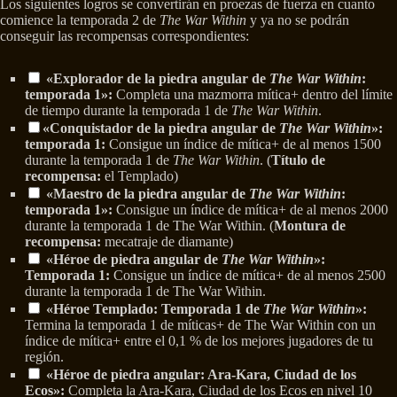
Los siguientes logros se convertirán en proezas de fuerza en cuanto
comience la temporada 2 de
The War Within
y ya no se podrán
conseguir las recompensas correspondientes:
«Explorador de la piedra angular de
The War Within
:
temporada 1»:
Completa una mazmorra mítica+ dentro del límite
de tiempo durante la temporada 1 de
The War Within
.
«Conquistador de la piedra angular de
The War Within
»:
temporada 1:
Consigue un índice de mítica+ de al menos 1500
durante la temporada 1 de
The War Within
. (
Título de
recompensa:
el Templado)
«Maestro de la piedra angular de
The War Within
:
temporada 1»:
Consigue un índice de mítica+ de al menos 2000
durante la temporada 1 de The War Within. (
Montura de
recompensa:
mecatraje de diamante)
«Héroe de piedra angular de
The War Within
»:
Temporada 1:
Consigue un índice de mítica+ de al menos 2500
durante la temporada 1 de The War Within.
«Héroe Templado: Temporada 1 de
The War Within
»:
Termina la temporada 1 de míticas+ de The War Within con un
índice de mítica+ entre el 0,1 % de los mejores jugadores de tu
región.
«Héroe de piedra angular: Ara-Kara, Ciudad de los
Ecos»:
Completa la Ara-Kara, Ciudad de los Ecos en nivel 10