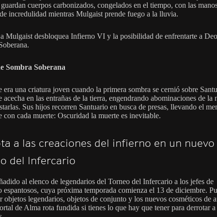
guardan cuerpos carbonizados, congelados en el tiempo, con las manos
 de incredulidad mientras Mulgaist prende fuego a la lluvia.
 a Mulgaist desbloquea Infierno VI y la posibilidad de enfrentarte a De
Soberana.
e Sombra Soberana
 era una criatura joven cuando la primera sombra se cernió sobre Santu
 acecha en las entrañas de la tierra, engendrando abominaciones de la
starlas. Sus hijos recorren Santuario en busca de presas, llevando el me
 con cada muerte: Oscuridad la muerte es inevitable.
ta a las creaciones del infierno en un nuevo
o del Infercario
adido al elenco de legendarios del Torneo del Infercario a los jefes de
io espantosos, cuya próxima temporada comienza el 13 de diciembre. P
r objetos legendarios, objetos de conjunto y los nuevos cosméticos de 
rtal de Alma rota fundida si tienes lo que hay que tener para derrotar a
s.