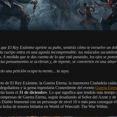
 que El Rey Exánime apriete su puño, sentirás cómo te envuelve un do
tu cuerpo entra en una agonía incomprensible: tus músculos sucumben
. A medida que te das cuenta de lo que está pasando, los ojos se pone
 tus pensamientos se aceleran y, de repente, se convierten en una aburr
olo una petición ocupa tu mente... la suya.
eto de El Rey Exánime, la Guerra Eterna, la mazmorra Ciudadela caída
degolladora y la gema legendaria Craneoliente del evento
Guerra Etern
rán hasta el
31 de diciembre
. Lo que significa que tendrás más tiempo 
compensas de Guerra Eterna, seguir desafiando al Señor del Azote y de 
n Diablo Immortal con un personaje de nivel 10 o más para conseguir el
o bolsa de tesoros birlados en World of Warcraft: The War Within.