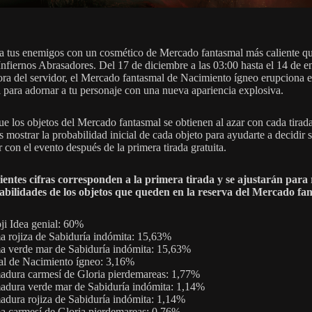
 a tus enemigos con un cosmético de Mercado fantasmal más caliente qu
nfiernos Abrasadores. Del 17 de diciembre a las 03:00 hasta el 14 de en
ora del servidor, el Mercado fantasmal de Nacimiento ígneo erupciona 
 para adornar a tu personaje con una nueva apariencia explosiva.
ue los objetos del Mercado fantasmal se obtienen al azar con cada tirada
mostrar la probabilidad inicial de cada objeto para ayudarte a decidir s
 con el evento después de la primera tirada gratuita.
ientes cifras corresponden a la primera tirada y se ajustarán para 
abilidades de los objetos que queden en la reserva del Mercado fa
i Idea genial: 60%
 rojiza de Sabiduría indómita: 15,63%
 verde mar de Sabiduría indómita: 15,63%
al de Nacimiento ígneo: 3,16%
dura carmesí de Gloria pierdemareas: 1,77%
dura verde mar de Sabiduría indómita: 1,14%
dura rojiza de Sabiduría indómita: 1,14%
 carmesí de Gloria pierdemareas: 0,76%