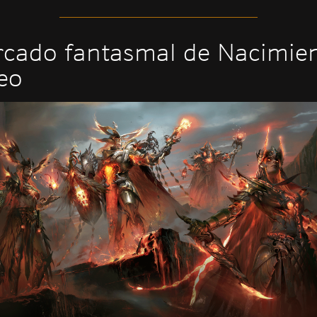
cado fantasmal de Nacimie
eo