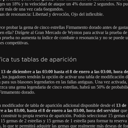
iges un 18% y tu velocidad de ataque un 4% durante 2 segundos. No p
rir más de una vez cada 6segundos.
s de resonancia: Libertad y devoción, Ojo del inflexible.
ece probar la gema de cinco estrellas Firmamento dorado antes de gasta
 en ella? Dirígete al Gran Mercado de Wynton para activar la prueba d
a prueba no aumenta tu índice de combate o resonancia y no se puede u
des competitivas.
ica tus tablas de aparición
l
13 de diciembre a las 03:00 hasta el 8 de enero a las 03:00, hora de
, los jugadores tendrán la opción de activar una tabla de modificación d
 para sus blasones legendarios en las fallas antiguas. Una vez activada,
ezca una gema legendaria de cinco estrellas, habrá un 50% de probabil
Firmamento dorado.
 modificador de tabla de aparición adicional disponible desde el
13 de
e a las 03:00, hasta el 8 de enero a las 03:00, hora del servidor
que 
á construir tu propia reserva de aparición. Podrás seleccionar 15 gemas 
, 15 gemas de 2 estrellas y 15 gemas de 1 estrella para formar tu reserva
n, lo que te permitirá adquirir las gemas que realmente más deseas de f