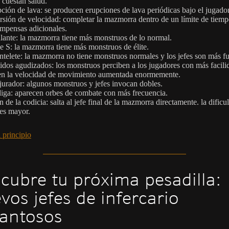
 cuestan salud.
ción de lava: se producen erupciones de lava periódicas bajo el jugador
rsión de velocidad: completar la mazmorra dentro de un límite de tiemp
mpensas adicionales.
lante: la mazmorra tiene más monstruos de lo normal.
e S: la mazmorra tiene más monstruos de élite.
telete: la mazmorra no tiene monstruos normales y los jefes son más fu
idos agudizados: los monstruos perciben a los jugadores con más facili
en la velocidad de movimiento aumentada enormemente.
urador: algunos monstruos y jefes invocan dobles.
iga: aparecen orbes de combate con más frecuencia.
n de la codicia: salta al jefe final de la mazmorra directamente. la dificu
 es mayor.
 principio
cubre tu próxima pesadilla:
vos jefes de infercario
antosos