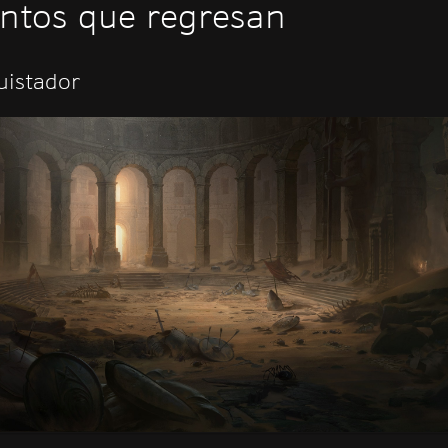
ntos que regresan
uistador