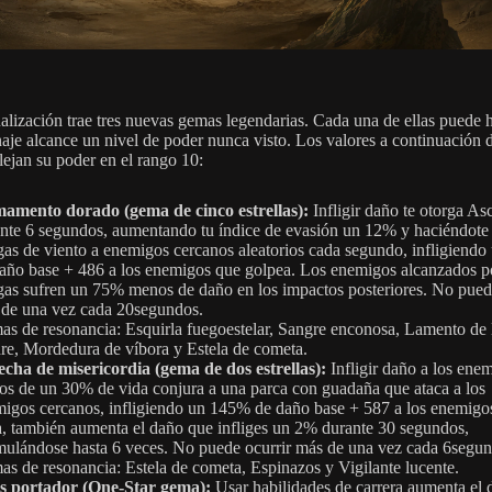
ualización trae tres nuevas gemas legendarias. Cada una de ellas puede 
naje alcance un nivel de poder nunca visto. Los valores a continuación 
lejan su poder en el rango 10:
mamento dorado (gema de cinco estrellas):
Infligir daño te otorga As
nte 6 segundos, aumentando tu índice de evasión un 12% y haciéndote 
gas de viento a enemigos cercanos aleatorios cada segundo, infligiend
año base + 486 a los enemigos que golpea. Los enemigos alcanzados po
gas sufren un 75% menos de daño en los impactos posteriores. No pued
de una vez cada 20segundos.
s de resonancia: Esquirla fuegoestelar, Sangre enconosa, Lamento de 
e, Mordedura de víbora y Estela de cometa.
cha de misericordia (gema de dos estrellas):
Infligir daño a los ene
s de un 30% de vida conjura a una parca con guadaña que ataca a los
igos cercanos, infligiendo un 145% de daño base + 587 a los enemigos
, también aumenta el daño que infliges un 2% durante 30 segundos,
ulándose hasta 6 veces. No puede ocurrir más de una vez cada 6segun
s de resonancia: Estela de cometa, Espinazos y Vigilante lucente.
s portador (One-Star gema):
Usar habilidades de carrera aumenta el