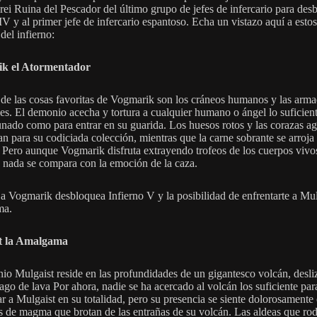
ei Ruina del Pescador del último grupo de jefes de infercario para des
IV y al primer jefe de infercario espantoso. Echa un vistazo aquí a estos
del infierno:
k el Atormentador
de las cosas favoritas de Vogmarik son los cráneos humanos y las arm
les. El demonio acecha y tortura a cualquier humano o ángel lo suficie
unado como para entrar en su guarida. Los huesos rotos y las corazas ag
n para su codiciada colección, mientras que la carne sobrante se arroja 
 Pero aunque Vogmarik disfruta extrayendo trofeos de los cuerpos vivo
, nada se compara con la emoción de la caza.
 a Vogmarik desbloquea Infierno V y la posibilidad de enfrentarte a Mul
ma.
t la Amalgama
io Mulgaist reside en las profundidades de un gigantesco volcán, desl
ago de lava Por ahora, nadie se ha acercado al volcán los suficiente par
r a Mulgaist en su totalidad, pero su presencia se siente dolorosamente 
 de magma que brotan de las entrañas de su volcán. Las aldeas que rod