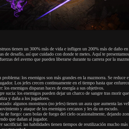
truos tienen un 300% más de vida e infligen un 200% más de daño en 
s de desafío, así que cuidado con donde te metes. Aquí te presentamos
 fuerzas del averno que pueden liberarse durante tu carrera por la mazm
 problema: los enemigos son más grandes en la mazmorra. Se reduce e
jugador. Los jefes crecen continuamente en el tiempo hasta que enfurec
r: los enemigos disparan haces de energía a sus objetivos.
re sucia: los enemigos pueden dejar un charco de sangre tras morir que
ntiza y daña a los jugadores.
rzado: algunos monstruos (no jefes) tienen un aura que aumenta las ve
ovimiento y ataque de los enemigos cercanos y les da un escudo.
ia de fuego: caen bolas de fuego del cielo ocasionalmente, dejando zo
endo que dañan al jugador.
r sacrificial: las habilidades tienen tiempos de reutilización mucho más 