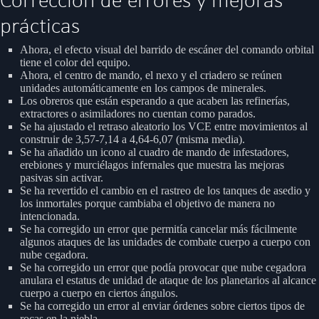
Corrección de errores y mejoras
prácticas
Ahora, el efecto visual del barrido de escáner del comando orbital
tiene el color del equipo.
Ahora, el centro de mando, el nexo y el criadero se reúnen
unidades automáticamente en los campos de minerales.
Los obreros que están esperando a que acaben las refinerías,
extractores o asimiladores no cuentan como parados.
Se ha ajustado el retraso aleatorio los VCE entre movimientos al
construir de 3,57-7,14 a 4,64-6,07 (misma media).
Se ha añadido un icono al cuadro de mando de infestadores,
erebiones y murciélagos infernales que muestra las mejoras
pasivas sin activar.
Se ha revertido el cambio en el rastreo de los tanques de asedio y
los inmortales porque cambiaba el objetivo de manera no
intencionada.
Se ha corregido un error que permitía cancelar más fácilmente
algunos ataques de las unidades de combate cuerpo a cuerpo con
nube cegadora.
Se ha corregido un error que podía provocar que nube cegadora
anulara el estatus de unidad de ataque de los planetarios al alcance
cuerpo a cuerpo en ciertos ángulos.
Se ha corregido un error al enviar órdenes sobre ciertos tipos de
rocas en la niebla.