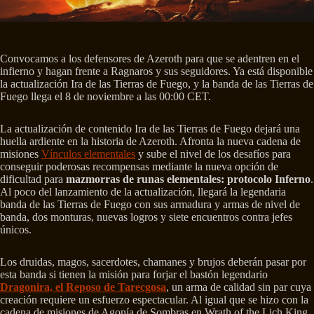
Convocamos a los defensores de Azeroth para que se adentren en el
infierno y hagan frente a Ragnaros y sus seguidores. Ya está disponible
la actualización Ira de las Tierras de Fuego, y la banda de las Tierras de
Fuego llega el 8 de noviembre a las 00:00 CET.
La actualización de contenido Ira de las Tierras de Fuego dejará una
huella ardiente en la historia de Azeroth. Afronta la nueva cadena de
misiones
Vínculos elementales
y sube el nivel de los desafíos para
conseguir poderosas recompensas mediante la nueva opción de
dificultad para
mazmorras de runas elementales: protocolo Inferno
.
Al poco del lanzamiento de la actualización, llegará la legendaria
banda de las Tierras de Fuego con sus armadura y armas de nivel de
banda, dos monturas, nuevas logros y siete encuentros contra jefes
únicos.
Los druidas, magos, sacerdotes, chamanes y brujos deberán pasar por
esta banda si tienen la misión para forjar el bastón legendario
Dragonira, el Reposo de Tarecgosa
, un arma de calidad sin par cuya
creación requiere un esfuerzo espectacular. Al igual que se hizo con la
cadena de misiones de Agonía de Sombras en Wrath of the Lich King