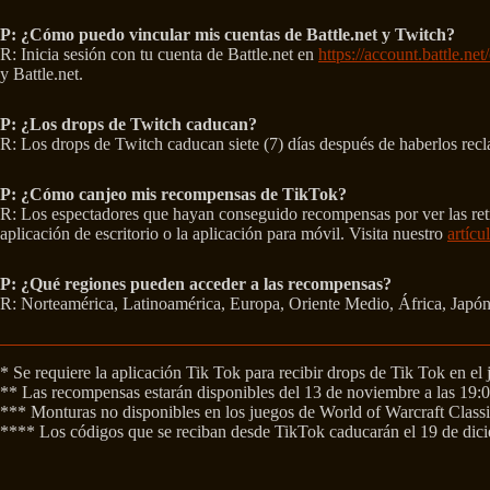
P: ¿Cómo puedo vincular mis cuentas de Battle.net y Twitch?
R: Inicia sesión con tu cuenta de Battle.net en
https://account.battle.ne
y Battle.net.
P: ¿Los drops de Twitch caducan?
R: Los drops de Twitch caducan siete (7) días después de haberlos recl
P: ¿Cómo canjeo mis recompensas de TikTok?
R: Los espectadores que hayan conseguido recompensas por ver las retra
aplicación de escritorio o la aplicación para móvil. Visita nuestro
artícu
P: ¿Qué regiones pueden acceder a las recompensas?
R: Norteamérica, Latinoamérica, Europa, Oriente Medio, África, Japón
* Se requiere la aplicación Tik Tok para recibir drops de Tik Tok en el 
** Las recompensas estarán disponibles del 13 de noviembre a las 19:
*** Monturas no disponibles en los juegos de World of Warcraft Classi
**** Los códigos que se reciban desde TikTok caducarán el 19 de dic