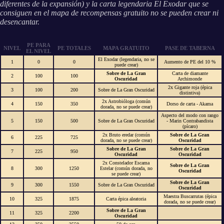
diferentes de la expansión) y la carta legendaria El Exodar que se
consiguen en el mapa de recompensas gratuito no se pueden crear ni
desencantar.
PE PARA
NIVEL
PE TOTALES
MAPA GRATUITO
PASE DE TABERNA
EL NIVEL
El Exodar (legendaria, no se
1
0
0
Aumento de PE del 10 %
puede crear)
Sobre de La Gran
Carta de diamante
2
100
100
Oscuridad
Archimonde
2x Gigante roja (épica
3
100
200
Sobre de La Gran Oscuridad
distintiva)
2x Astrobióloga (común
4
150
350
Dorso de carta - Akama
dorada, no se puede crear)
Aspecto del modo con rango
5
150
500
Sobre de La Gran Oscuridad
- Marin Contrabandista
(pícaro)
2x Bruto eredar (común
Sobre de La Gran
6
225
725
dorada, no se puede crear)
Oscuridad
Sobre de La Gran
Sobre de La Gran
7
225
950
Oscuridad
Oscuridad
2x Constelador Escama
Sobre de La Gran
8
300
1250
Estelar (común dorada, no
Oscuridad
se puede crear)
Sobre de La Gran
9
300
1550
Sobre de La Gran Oscuridad
Oscuridad
Maestra Buscarrutas (épica
10
325
1875
Carta épica aleatoria
dorada, no se puede crear)
Sobre de La Gran
11
325
2200
Oscuridad