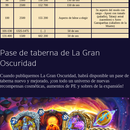
98
2500
150 200
150 de oro
99
2500
152 700
150 de oro
3x aspecto del modo con
rango - Aponi con tratado
(paladín), Talanji astral
100
2500
155 200
Aspecto de héroe a elegir
(sacerdote) y Astro
Garraparthas (caballero de la
Muerte)
101-130
1325-1475
[…]
50 de oro
131-400
1500
602 200
50 de oro
Pase de taberna de La Gran
Oscuridad
Cuando publiquemos La Gran Oscuridad, habrá disponible un pase de
taberna nuevo y mejorado, ¡con todo un universo de nuevas
recompensas cosméticas, aumentos de PE y sobres de la expansión!