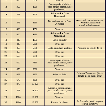
12
350
2550
50 de oro
Roca espacial divisible
13
350
2900
(poco común dorada, no se
puede crear)
Sobre de La Gran
14
375
3275
Oscuridad
Aspecto del modo con rango
Dorso de carta - La Gran
15
375
3650
- Kurtrus Cazaestrellas
Oscuridad
(cazador de demonios)
16
400
4050
50 de oro
Sobre de La Gran
17
400
4450
Oscuridad
18
425
4875
Sobre estándar
19
425
5300
50 de oro
20
450
5750
Carta legendaria aleatoria
Aumento de PE del 15 %
21
450
6200
50 de oro
22
550
6750
50 de oro
Roca espacial divisible
23
600
7350
(poco común dorada, no se
puede crear)
24
650
8000
50 de oro
Maestra Buscarrutas (épica
25
675
8675
Sobre estándar
dorada, no se puede crear)
26
675
9350
50 de oro
27
875
10 225
50 de oro
Anomalía desconcertante
28
875
11 100
(poco común dorada, no se
puede crear)
29
1000
12 100
50 de oro
2x Cruzado galáctico (poco
30
1100
13 200
Entrada de taberna
común distintiva)