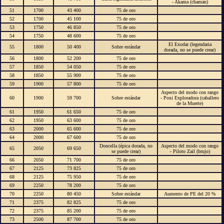
- Akama (chamán)
51
1700
43 400
75 de oro
52
1700
45 100
75 de oro
53
1750
46 850
75 de oro
54
1750
48 600
75 de oro
El Exodar (legendaria
55
1800
50 400
Sobre estándar
dorada, no se puede crear)
56
1800
52 200
75 de oro
57
1850
54 050
75 de oro
58
1850
55 900
75 de oro
59
1900
57 800
75 de oro
Aspecto del modo con rango
60
1900
59 700
Sobre estándar
- Poxi Exploradora (caballero
de la Muerte)
61
1950
61 650
75 de oro
62
1950
63 600
75 de oro
63
2000
65 600
75 de oro
64
2000
67 600
75 de oro
Doncella (épica dorada, no
Aspecto del modo con rango
65
2050
69 650
se puede crear)
- Piloto Zail (brujo)
66
2050
71 700
75 de oro
67
2125
73 825
75 de oro
68
2125
75 950
75 de oro
69
2250
78 200
75 de oro
70
2250
80 450
Sobre estándar
Aumento de PE del 20 %
71
2375
82 825
75 de oro
72
2375
85 200
75 de oro
73
2500
87 700
75 de oro