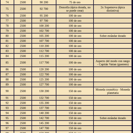
74
2500
90 200
75 de oro
Doncella (épica dorada, no
2x Supernova (épica
75
2500
92 700
se puede crear)
distintiva)
76
2500
95 200
100 de oro
77
2500
97 700
100 de oro
78
2500
100 200
100 de oro
79
2500
102 700
100 de oro
80
2500
105 200
100 de oro
Sobre estándar dorado
81
2500
107 700
100 de oro
82
2500
110 200
100 de oro
83
2500
112 700
100 de oro
84
2500
115 200
100 de oro
Aspecto del modo con rango
85
2500
117 700
100 de oro
- Capitán Varian (guerrero)
86
2500
120 200
100 de oro
87
2500
122 700
100 de oro
88
2500
125 200
100 de oro
89
2500
127 700
100 de oro
Moneda cosmética - Moneda
90
2500
130 200
150 de oro
planetaria
91
2500
132 700
150 de oro
92
2500
135 200
150 de oro
93
2500
137 700
150 de oro
94
2500
140 200
150 de oro
95
2500
142 700
150 de oro
Sobre estándar dorado
96
2500
145 200
150 de oro
97
2500
147 700
150 de oro