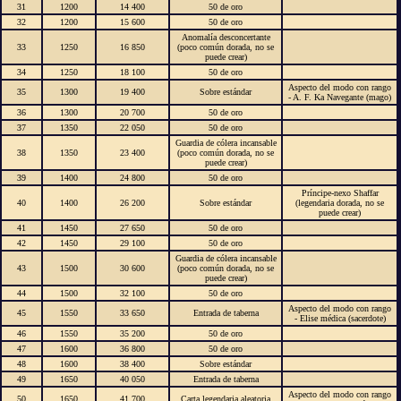
31
1200
14 400
50 de oro
32
1200
15 600
50 de oro
Anomalía desconcertante
33
1250
16 850
(poco común dorada, no se
puede crear)
34
1250
18 100
50 de oro
Aspecto del modo con rango
35
1300
19 400
Sobre estándar
- A. F. Ka Navegante (mago)
36
1300
20 700
50 de oro
37
1350
22 050
50 de oro
Guardia de cólera incansable
38
1350
23 400
(poco común dorada, no se
puede crear)
39
1400
24 800
50 de oro
Príncipe-nexo Shaffar
40
1400
26 200
Sobre estándar
(legendaria dorada, no se
puede crear)
41
1450
27 650
50 de oro
42
1450
29 100
50 de oro
Guardia de cólera incansable
43
1500
30 600
(poco común dorada, no se
puede crear)
44
1500
32 100
50 de oro
Aspecto del modo con rango
45
1550
33 650
Entrada de taberna
- Elise médica (sacerdote)
46
1550
35 200
50 de oro
47
1600
36 800
50 de oro
48
1600
38 400
Sobre estándar
49
1650
40 050
Entrada de taberna
Aspecto del modo con rango
50
1650
41 700
Carta legendaria aleatoria