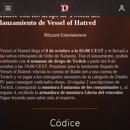
Diablo IV
Hazte con los drops de Twitch del
lanzamiento de Vessel of Hatred
Blizzard Entertainment
Vessel of Hatred llega el
8 de octubre a la 01:00 CEST
y te llevará a
las selvas rebosantes de Odio de Nahantu. Tras el lanzamiento, podrás
celebrarlo con
4 semanas de drops de Twitch
a partir del 8 de
octubre a las 19:00 CEST. Prepárate para la inminente llegada de
Vessel of Hatred: vincula tu cuenta de Battle.net a una cuenta de
Twitch y ve jugar a los entregados streamers de la categoría de Diablo
IV para conseguir codiciados drops. Al regalar 2 suscripciones de
Twitch, conseguirás la
montura Fantasma de los conquistados
y, al
regalar 4, recibirás la
armadura de montura Gloria del vencedor
.
Sigue leyendo para saber más al respecto.
Códice