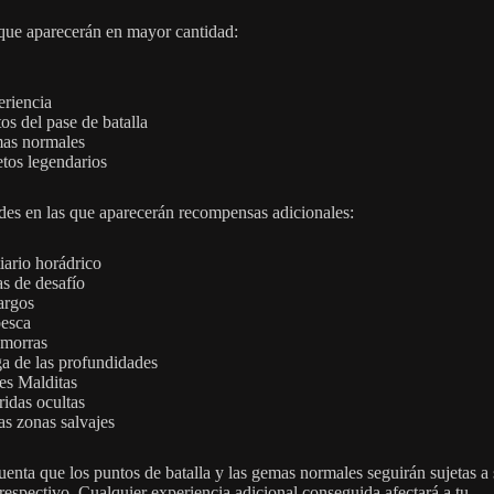
que aparecerán en mayor cantidad:
riencia
os del pase de batalla
as normales
tos legendarios
des en las que aparecerán recompensas adicionales:
iario horádrico
as de desafío
argos
esca
morras
a de las profundidades
es Malditas
idas ocultas
as zonas salvajes
uenta que los puntos de batalla y las gemas normales seguirán sujetas a 
respectivo. Cualquier experiencia adicional conseguida afectará a tu