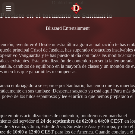
Diablo Immortal
Persiste en el tormento de Santuario
Blizzard Entertainment
atención, aventurero! Desde nuestra última gran actualización te has em
queda principal Crisol de Justicia, has superado obstáculos insalvables 
perativo Vanguardia y te has puesto al día con todas las modificacione
sticas existentes. Esta actualización de contenido presenta la temporada
batalla, cambios de equilibrio en la mayoría de clases y un montón de e
esan en los que ganar útiles recompensas.
ancia embriagadora se esparce por Santuario, haciendo que los muertos
rráticamente en sus tumbas: ¡Despertar sagrado ya está aquí! Para más de
l polvo de los hilos espantosos y lee el artículo que hemos preparado el
 que en otras actualizaciones de contenido, pondremos en marcha el
iento del servidor el
24 de septiembre de 02:00 a 04:00 CEST
en lo
es de Oceanía, China, Este de Asia, Sureste de Asia y Europa, y otro el
bre de 10:00 a 12:00 CEST
para los de América. Cuando concluya el