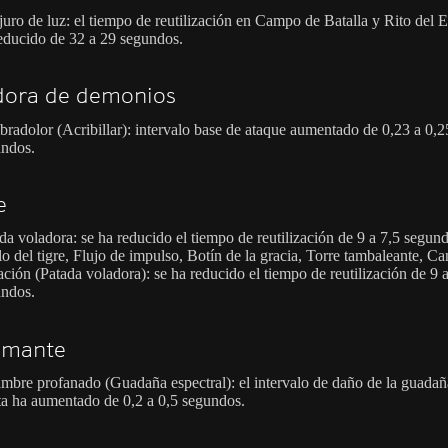
uro de luz: el tiempo de reutilización en Campo de Batalla y Rito del E
educido de 32 a 29 segundos.
dora de demonios
radolor (Acribillar): intervalo base de ataque aumentado de 0,23 a 0,2
ndos.
e
da voladora: se ha reducido el tiempo de reutilización de 9 a 7,5 segun
o del tigre, Flujo de impulso, Botín de la gracia, Torre tambaleante, C
ación (Patada voladora): se ha reducido el tiempo de reutilización de 9 
ndos.
omante
mbre profanado (Guadaña espectral): el intervalo de daño de la guada
ta ha aumentado de 0,2 a 0,5 segundos.