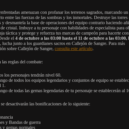
enfrentadas amenazan con profanar los terrenos sagrados, marcando un
cto entre las fuerzas de las sombras y los inmortales. Destruye las torres
 y desmantela la base de operaciones del equipo contrario haciendo añ
de cristal. Imbuye a tu personaje con habilidades de especialista para o
aja táctica y protege y refuerza tus marcas de campeón para hacerte con
 Desde el
4 de octubre a las 03:00 hasta el 11 de octubre a las 03:00,
, lucha junto a los guardianes sacros en Callejón de Sangre. Para más
ión sobre Callejón de Sangre,
consulta este artículo
.
 las reglas del combate:
s los personajes tendrán nivel 60.
ango de todos los equipos legendarios y conjuntos de equipo se establec
l 1.
ango de todas las gemas legendarias de tu personaje se establecerán al 1
se desactivarán las bonificaciones de lo siguiente:
onancia
es y Bandas de guerra
s y gemas normales