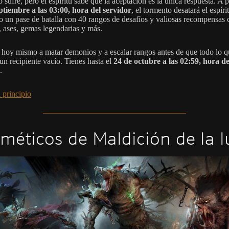
 sufre, pero el espíritu sabe que la aceptación es la única respuesta. A pa
ptiembre a las 03:00, hora del servidor
, el tormento desatará el espíri
o un pase de batalla con 40 rangos de desafíos y valiosas recompensas
, ases, gemas legendarias y más.
hoy mismo a matar demonios y a escalar rangos antes de que todo lo 
 un recipiente vacío. Tienes hasta el
24 de octubre a las 02:59, hora de
.
 principio
méticos de Maldición de la 