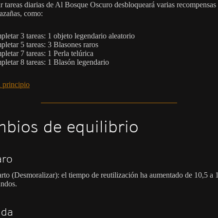
r tareas diarias de Al Bosque Oscuro desbloqueará varias recompensas 
hazañas, como:
letar 3 tareas: 1 objeto legendario aleatorio
letar 5 tareas: 3 Blasones raros
letar 7 tareas: 1 Perla telúrica
letar 8 tareas: 1 Blasón legendario
 principio
bios de equilibrio
aro
rto (Desmoralizar): el tiempo de reutilización ha aumentado de 10,5 a 
ndos.
ada