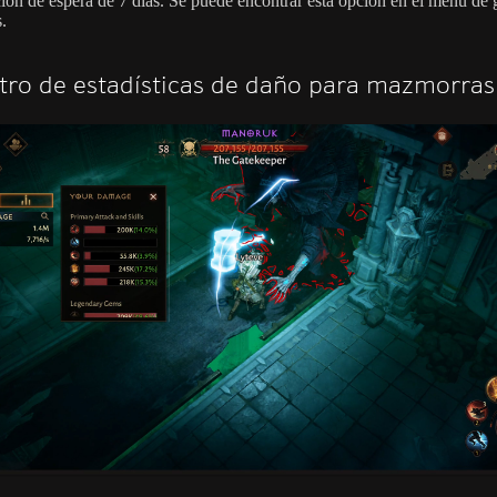
ación de espera de 7 días. Se puede encontrar esta opción en el menú de 
.
tro de estadísticas de daño para mazmorras