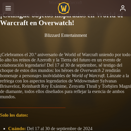
World of Warcraft
¡Consigue objetos inspirados en World of
Warcraft en Overwatch!
Blizzard Entertainment
¡Celebramos el 20.º aniversario de World of Warcraft uniendo por todo
lo alto los reinos de Azeroth y la Tierra del futuro en un evento de
colaboración legendario! Del 17 al 30 de septiembre, sé testigo del
choque de estos dos mundos: los héroes de
Overwatch 2
rendirán
homenaje a personajes inolvidables de
World of Warcraft
. Lánzate a la
refriega con los aspectos legendarios de Widowmaker Sylvanas
Brisaveloz, Reinhardt Rey Exánime, Zenyatta Thrall y Torbjörn Magni
de diamante, todos ellos diseñados para reflejar la esencia de ambos
mundos.
Solo los datos:
Cuándo:
Del 17 al 30 de septiembre de 2024