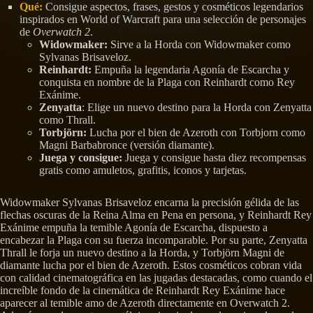
Qué:
Consigue aspectos, frases, gestos y cosméticos legendarios
inspirados en World of Warcraft para una selección de personajes
de
Overwatch 2
.
Widowmaker:
Sirve a la Horda con Widowmaker como
Sylvanas Brisaveloz.
Reinhardt:
Empuña la legendaria Agonía de Escarcha y
conquista en nombre de la Plaga con Reinhardt como Rey
Exánime.
Zenyatta
: Elige un nuevo destino para la Horda con Zenyatta
como Thrall.
Torbjörn:
Lucha por el bien de Azeroth con Torbjorn como
Magni Barbabronce (versión diamante).
Juega y consigue:
Juega y consigue hasta diez recompensas
gratis como amuletos, grafitis, iconos y tarjetas.
Widowmaker Sylvanas Brisaveloz encarna la precisión gélida de las
flechas oscuras de la Reina Alma en Pena en persona, y Reinhardt Rey
Exánime empuña la temible Agonía de Escarcha, dispuesto a
encabezar la Plaga con su fuerza incomparable. Por su parte, Zenyatta
Thrall le forja un nuevo destino a la Horda, y Torbjörn Magni de
diamante lucha por el bien de Azeroth. Estos cosméticos cobran vida
con calidad cinematográfica en las jugadas destacadas, como cuando el
increíble fondo de la cinemática de Reinhardt Rey Exánime hace
aparecer al temible amo de Azeroth directamente en Overwatch 2.